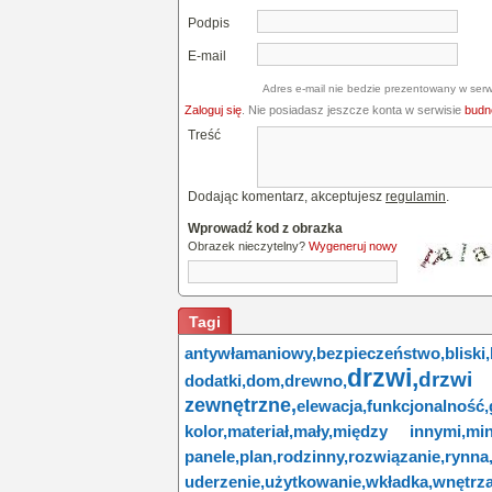
Podpis
E-mail
Adres e-mail nie bedzie prezentowany w serw
Zaloguj się
. Nie posiadasz jeszcze konta w serwisie
budne
Treść
Dodając komentarz, akceptujesz
regulamin
.
Wprowadź kod z obrazka
Obrazek nieczytelny?
Wygeneruj nowy
Tagi
antywłamaniowy,
bezpieczeństwo,
bliski,
drzwi,
drzw
dodatki,
dom,
drewno,
zewnętrzne,
elewacja,
funkcjonalność,
kolor,
materiał,
mały,
między innymi,
min
panele,
plan,
rodzinny,
rozwiązanie,
rynna
uderzenie,
użytkowanie,
wkładka,
wnętrza