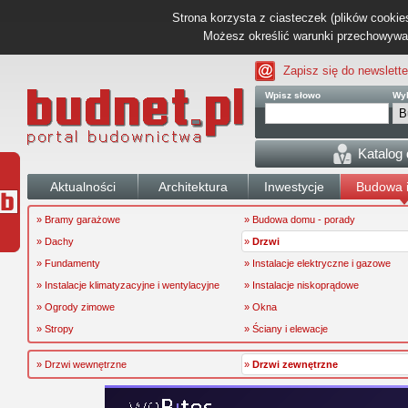
Strona korzysta z ciasteczek (plików cookies
Możesz określić warunki przechowywani
Zapisz się do newslette
Wpisz słowo
Wyb
Katalog
Aktualności
Architektura
Inwestycje
Budowa i
» Bramy garażowe
» Budowa domu - porady
» Dachy
»
Drzwi
» Fundamenty
» Instalacje elektryczne i gazowe
» Instalacje klimatyzacyjne i wentylacyjne
» Instalacje niskoprądowe
» Ogrody zimowe
» Okna
» Stropy
» Ściany i elewacje
» Drzwi wewnętrzne
»
Drzwi zewnętrzne