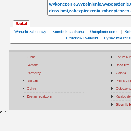
wykonczenie,
wypełnienie,
wyposażenie,
drzwiami,
zabezpieczenia,
zabezpieczeni
Szukaj
Warunki zabudowy
Konstrukcja dachu
Ocieplenie domu
Sch
Protokoły i wnioski
Rynek mieszka
O nas
Forum bu
Kontakt
Baza firm
Partnerzy
Galeria
Reklama
Projekty 
Opinie
Ogłoszenia
Zostań redaktorem
Katalog d
Słownik 
/*
*/