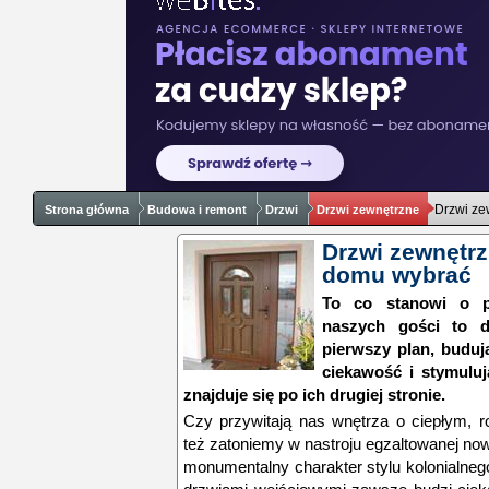
Drzwi ze
Strona główna
Budowa i remont
Drzwi
Drzwi zewnętrzne
Drzwi zewnętrz
domu wybrać
To co stanowi o p
naszych gości to d
pierwszy plan, buduj
ciekawość i stymulu
znajduje się po ich drugiej stronie.
Czy przywitają nas wnętrza o ciepłym, 
też zatoniemy w nastroju egzaltowanej n
monumentalny charakter stylu kolonialne