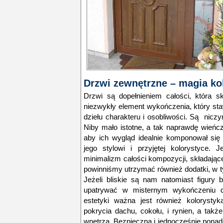
Drzwi zewnętrzne – magia kol
Drzwi są dopełnieniem całości, która 
niezwykły element wykończenia, który st
dziełu charakteru i osobliwości. Są nicz
Niby mało istotne, a tak naprawdę wieńczą
aby ich wygląd idealnie komponował się
jego stylowi i przyjętej kolorystyce. 
minimalizm całości kompozycji, składające
powinniśmy utrzymać również dodatki, w 
Jeżeli bliskie są nam natomiast figury 
upatrywać w misternym wykończeniu d
estetyki ważna jest również kolorysty
pokrycia dachu, cokołu, i rynien, a ta
wnętrza. Bezpieczna i jednocześnie ponad