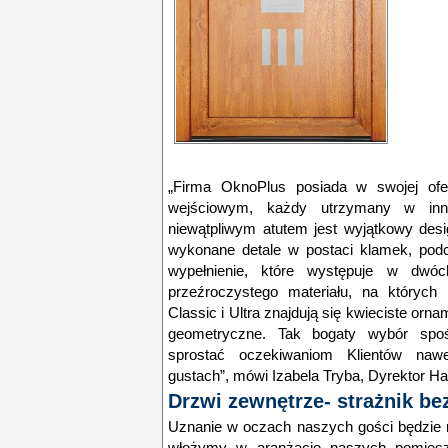
„Firma OknoPlus posiada w swojej ofer
wejściowym, każdy utrzymany w inny
niewątpliwym atutem jest wyjątkowy desig
wykonane detale w postaci klamek, podc
wypełnienie, które występuje w dw
przeźroczystego materiału, na któryc
Classic i Ultra znajdują się kwieciste orn
geometryczne. Tak bogaty wybór spo
sprostać oczekiwaniom Klientów nawe
gustach”, mówi Izabela Tryba, Dyrektor H
Drzwi zewnętrze- strażnik b
Uznanie w oczach naszych gości będzie ro
włożymy w aranżację naszych pomieszc