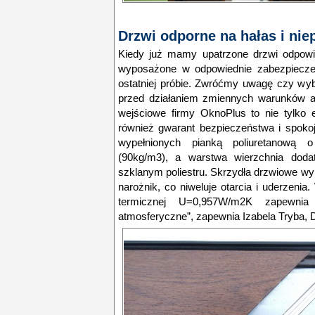
Drzwi odporne na hałas i ni
Kiedy już mamy upatrzone drzwi odpowi
wyposażone w odpowiednie zabezpieczen
ostatniej próbie. Zwróćmy uwagę czy wy
przed działaniem zmiennych warunków a
wejściowe firmy OknoPlus to nie tylko 
również gwarant bezpieczeństwa i spokoj
wypełnionych pianką poliuretanową o
(90kg/m3), a warstwa wierzchnia dod
szklanym poliestru. Skrzydła drzwiowe 
narożnik, co niweluje otarcia i uderzenia
termicznej U=0,957W/m2K zapewnia
atmosferyczne”, zapewnia Izabela Tryba, 