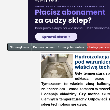
Strona główna
Budowa i remont
Izolacje budowlane
Izolacje przeci
Hydroizolacja
pod warunkie
właściwą tech
Gdy temperatura spa
odkłada prace h
Tymczasem to właśnie zimą balkony
zniszczeniom – woda zamarza w szczeli
i odspaja okładziny. Czy można skut
ujemnych temperaturach? Odpowiedź ni
jakiej technologii się użyje.