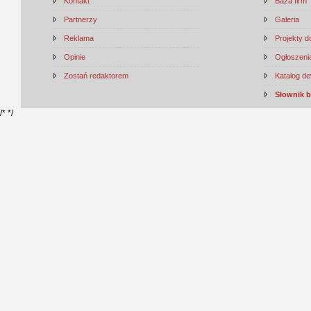
Kontakt
Baza firm
Partnerzy
Galeria
Reklama
Projekty 
Opinie
Ogłoszenia
Zostań redaktorem
Katalog d
Słownik 
/*
*/