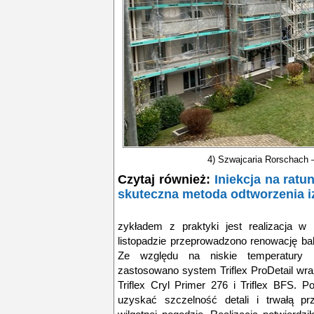
4) Szwajcaria Rorschach 
Czytaj również:
Iniekcja na rat
skuteczna metoda odtworzenia iz
zykładem z praktyki jest realizacja w
listopadzie przeprowadzono renowację b
Ze względu na niskie temperatury 
zastosowano system Triflex ProDetail wr
Triflex Cryl Primer 276 i Triflex BFS. P
uzyskać szczelność detali i trwałą pr