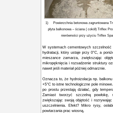
1) Powierzchnia betonowa zagruntowana Trif
płyta balkonowa – ściana ( cokół) Triflex Pr
nierówności przy użyciu Triflex Sp
W systemach cementowych szczelność i
hydratacji, który ustaje przy 0°C, a poni
mieszance zamarza, zwiększając obję
mikropęknięcia i rozsadzenie struktury oz
nawet jeśli materiał później odmarznie.
Oznacza to, że hydroizolacja np. balkonu
+5°C to istne technologiczne pole minowe
po prostu przestają działać, gdy temper
Zamiast tworzyć szczelną powłokę,
zwiększając swoją objętość i rozrywając 
uszczelnienia. Efekt? Mikro rysy, osła
powtarzania prac wiosną.