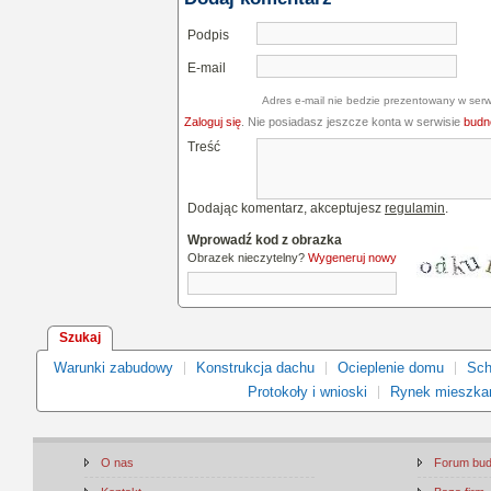
Podpis
E-mail
Adres e-mail nie bedzie prezentowany w serw
Zaloguj się
. Nie posiadasz jeszcze konta w serwisie
budne
Treść
Dodając komentarz, akceptujesz
regulamin
.
Wprowadź kod z obrazka
Obrazek nieczytelny?
Wygeneruj nowy
Szukaj
Warunki zabudowy
Konstrukcja dachu
Ocieplenie domu
Sch
Protokoły i wnioski
Rynek mieszka
O nas
Forum bu