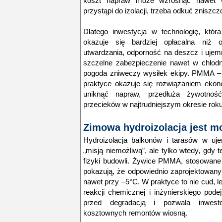
koszt napraw może wzrosnąć nawet w
przystąpi do izolacji, trzeba odkuć zniszc
Dlatego inwestycja w technologię, któ
okazuje się bardziej opłacalna niż o
utwardzania, odporność na deszcz i uje
szczelne zabezpieczenie nawet w chłod
pogoda zniweczy wysiłek ekipy. PMMA –
praktyce okazuje się rozwiązaniem ekon
uniknąć napraw, przedłuża żywotność 
przecieków w najtrudniejszym okresie roku
Zimowa hydroizolacja jest m
Hydroizolacja balkonów i tarasów w uje
„misją niemożliwą”, ale tylko wtedy, gdy
fizyki budowli. Żywice PMMA, stosowane m
pokazują, że odpowiednio zaprojektowany
nawet przy –5°C. W praktyce to nie cud, l
reakcji chemicznej i inżynierskiego pode
przed degradacją i pozwala inwes
kosztownych remontów wiosną.