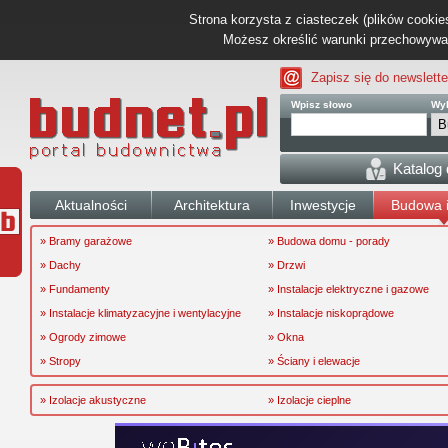
Strona korzysta z ciasteczek (plików cookies
Możesz określić warunki przechowywani
Zapisz się do newslette
Wpisz słowo
Wyb
Katalog
Aktualności
Architektura
Inwestycje
Budowa i
» Bramy garażowe
» Budowa domu - porady
» Dachy
» Drzwi
» Fundamenty
» Instalacje elektryczne i gazowe
» Instalacje klimatyzacyjne i wentylacyjne
» Instalacje niskoprądowe
» Ogrody zimowe
» Okna
» Stropy
» Ściany i elewacje
» Izolacje akustyczne
» Izolacje cieplne