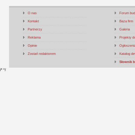
O nas
Forum bu
Kontakt
Baza firm
Partnerzy
Galeria
Reklama
Projekty 
Opinie
Ogłoszenia
Zostań redaktorem
Katalog d
Słownik 
/*
*/