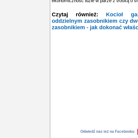
ekonomiczność idzie w parze z troską o ś
Czytaj również:
Kocioł ga
oddzielnym zasobnikiem czy d
zasobnikiem - jak dokonać wła
Odwiedź nas też na Facebooku