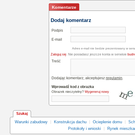
Komentarze
Dodaj komentarz
Podpis
E-mail
Adres e-mail nie bedzie prezentowany w serw
Zaloguj się
. Nie posiadasz jeszcze konta w serwisie
budne
Treść
Dodając komentarz, akceptujesz
regulamin
.
Wprowadź kod z obrazka
Obrazek nieczytelny?
Wygeneruj nowy
Szukaj
Warunki zabudowy
Konstrukcja dachu
Ocieplenie domu
Sch
Protokoły i wnioski
Rynek mieszka