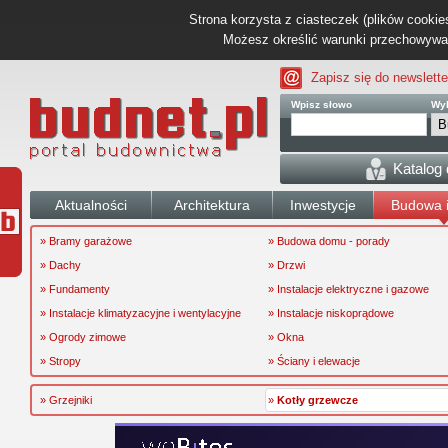
Strona korzysta z ciasteczek (plików cookies
Możesz określić warunki przechowywani
Zapisz się do newslette
Wpisz słowo
Wyb
Katalog
Aktualności
Architektura
Inwestycje
Budowa i
» Bramy garażowe
» Budowa domu - porady
» Dachy
» Drzwi
» Fundamenty
» Instalacje elektryczne i gazowe
» Instalacje klimatyzacyjne i wentylacyjne
» Instalacje niskoprądowe
» Ogrody zimowe
» Okna
» Stropy
» Ściany i elewacje
» Grzejniki
»
Kotły grzewcze