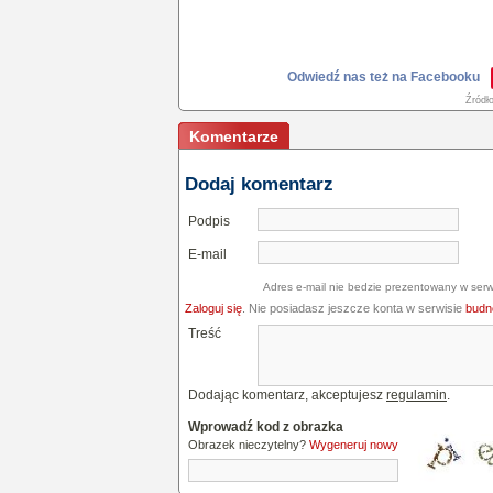
Odwiedź nas też na Facebooku
Źródł
Komentarze
Dodaj komentarz
Podpis
E-mail
Adres e-mail nie bedzie prezentowany w serw
Zaloguj się
. Nie posiadasz jeszcze konta w serwisie
budne
Treść
Dodając komentarz, akceptujesz
regulamin
.
Wprowadź kod z obrazka
Obrazek nieczytelny?
Wygeneruj nowy