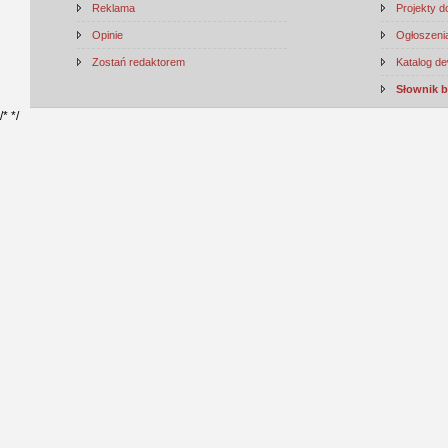
Reklama
Projekty 
Opinie
Ogłoszenia
Zostań redaktorem
Katalog d
Słownik 
/*
*/