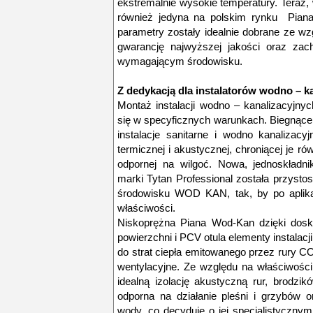
ekstremalnie wysokie temperatury. Teraz, 
również jedyna na polskim rynku Piana
parametry zostały idealnie dobrane ze wz
gwarancję najwyższej jakości oraz zac
wymagającym środowisku.
Z dedykacją dla instalatorów wodno – k
Montaż instalacji wodno – kanalizacyjny
się w specyficznych warunkach. Biegnące 
instalacje sanitarne i wodno kanalizacy
termicznej i akustycznej, chroniącej je r
odpornej na wilgoć. Nowa, jednoskładn
marki Tytan Professional została przys
środowisku WOD KAN, tak, by po aplika
właściwości.
Niskoprężna Piana Wod-Kan dzięki dosk
powierzchni i PCV otula elementy instalacji
do strat ciepła emitowanego przez rury C
wentylacyjne. Ze względu na właściwości
idealną izolację akustyczną rur, brodzi
odporna na działanie pleśni i grzybów o
wody, co decyduje o jej specjalistyczny