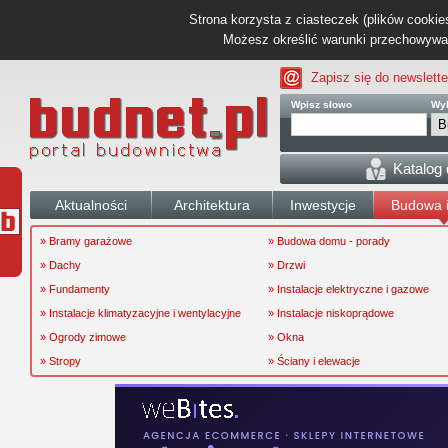
Strona korzysta z ciasteczek (plików cookies
Możesz określić warunki przechowywani
Zapisz się do newslette
Wpisz słowo
Wyb
Katalog
Aktualności
Architektura
Inwestycje
Budowa i
» Bramy garażowe
» Budowa domu - porady
» Dachy
» Drzwi
» Fundamenty
» Instalacje elektryczne i gazowe
» Instalacje klimatyzacyjne i wentylacyjne
» Instalacje niskoprądowe
» Ogrody zimowe
» Okna
» Stropy
» Ściany i elewacje