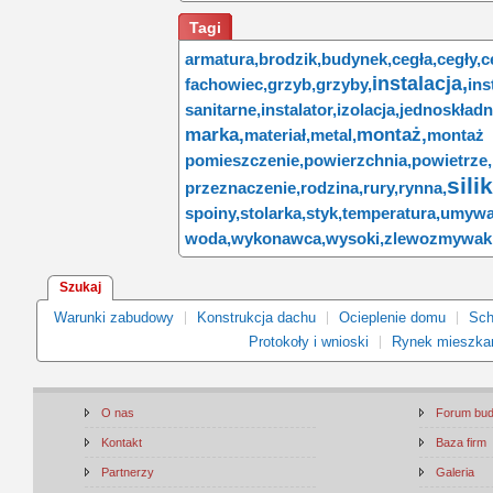
Tagi
armatura,
brodzik,
budynek,
cegła,
cegły,
c
instalacja,
fachowiec,
grzyb,
grzyby,
in
sanitarne,
instalator,
izolacja,
jednoskładn
marka,
montaż,
materiał,
metal,
montaż 
pomieszczenie,
powierzchnia,
powietrze,
sili
przeznaczenie,
rodzina,
rury,
rynna,
spoiny,
stolarka,
styk,
temperatura,
umywa
woda,
wykonawca,
wysoki,
zlewozmywak
Szukaj
Warunki zabudowy
Konstrukcja dachu
Ocieplenie domu
Sch
Protokoły i wnioski
Rynek mieszka
O nas
Forum bu
Kontakt
Baza firm
Partnerzy
Galeria