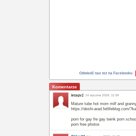
Odwiedź nas też na Facebooku
Komentarze
letaqv1
14 stycznia 2026, 11:56
Mature tube hot mom milf and grann
https://deshi-arad.fetlifeblog.com/?k
porn for gay fre gay twink porn schoo
porn free photos