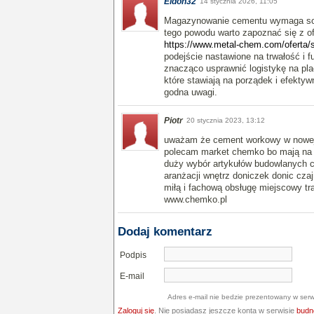
Eldon32
14 stycznia 2026, 11:05
Magazynowanie cementu wymaga soli
tego powodu warto zapoznać się z o
https://www.metal-chem.com/oferta/
podejście nastawione na trwałość i f
znacząco usprawnić logistykę na pla
które stawiają na porządek i efekty
godna uwagi.
Piotr
20 stycznia 2023, 13:12
uważam że cement workowy w nowej 
polecam market chemko bo mają na m
duży wybór artykułów budowlanych 
aranżacji wnętrz doniczek donic czaj
miłą i fachową obsługę miejscowy t
www.chemko.pl
Dodaj komentarz
Podpis
E-mail
Adres e-mail nie bedzie prezentowany w serw
Zaloguj się
. Nie posiadasz jeszcze konta w serwisie
budne