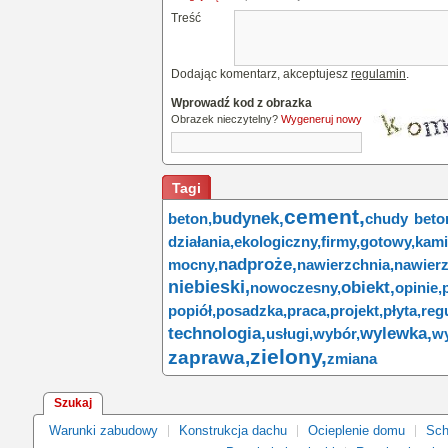
Treść
Dodając komentarz, akceptujesz
regulamin
.
Wprowadź kod z obrazka
Obrazek nieczytelny?
Wygeneruj nowy
Tagi
cement,
budynek,
beton,
chudy beto
działania,
ekologiczny,
firmy,
gotowy,
kami
nadproże,
mocny,
nawierzchnia,
nawier
niebieski,
obiekt,
nowoczesny,
opinie,
popiół,
posadzka,
praca,
projekt,
płyta,
regu
technologia,
wylewka,
usługi,
wybór,
wy
zielony,
zaprawa,
zmiana
Szukaj
Warunki zabudowy
Konstrukcja dachu
Ocieplenie domu
Sch