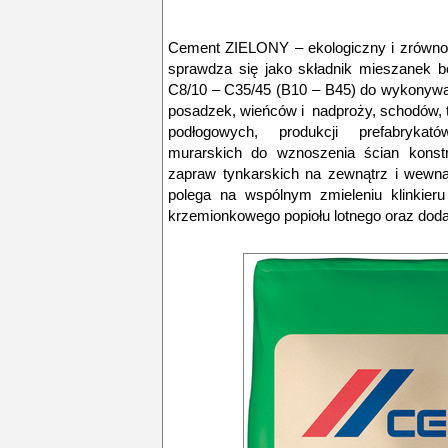
Cement ZIELONY – ekologiczny i zrówn
sprawdza się jako składnik mieszanek b
C8/10 – C35/45 (B10 – B45) do wykonywa
posadzek, wieńców i nadproży, schodów, 
podłogowych, produkcji prefabryka
murarskich do wznoszenia ścian konstr
zapraw tynkarskich na zewnątrz i wewnąt
polega na wspólnym zmieleniu klinkieru 
krzemionkowego popiołu lotnego oraz dod