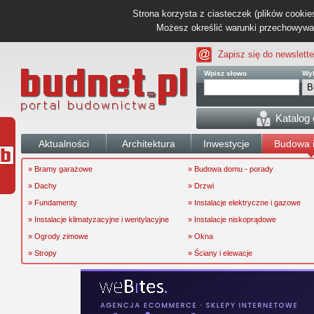
Strona korzysta z ciasteczek (plików cookies
Możesz określić warunki przechowywani
Zapisz się do newslette
Wpisz słowo
Wyb
Katalog
Aktualności
Architektura
Inwestycje
Budowa i
» Bramy garażowe
» Budowa domu - porady
» Dachy
» Drzwi
» Fundamenty
» Instalacje elektryczne i gazowe
» Instalacje klimatyzacyjne i wentylacyjne
» Instalacje niskoprądowe
» Ogrody zimowe
» Okna
» Stropy
» Ściany i elewacje