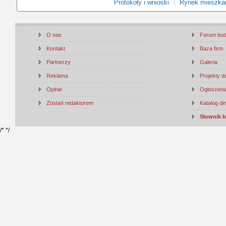
Protokoły i wnioski
Rynek mieszka
O nas
Forum bu
Kontakt
Baza firm
Partnerzy
Galeria
Reklama
Projekty 
Opinie
Ogłoszenia
Zostań redaktorem
Katalog d
Słownik 
/*
*/