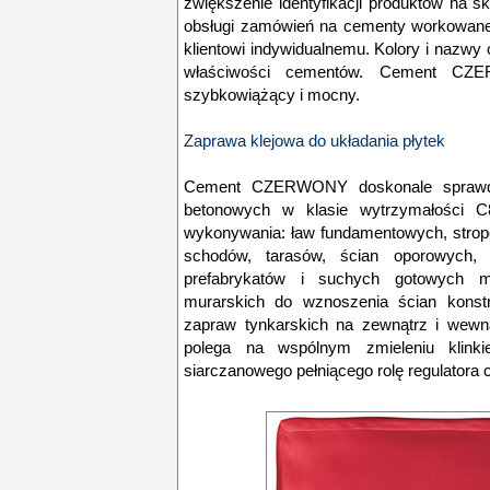
zwiększenie identyfikacji produktów na 
obsługi zamówień na cementy workowane 
klientowi indywidualnemu. Kolory i nazw
właściwości cementów. Cement CZ
szybkowiążący i mocny.
Zaprawa klejowa do układania płytek
Cement CZERWONY doskonale sprawdz
betonowych w klasie wytrzymałości 
wykonywania: ław fundamentowych, strop
schodów, tarasów, ścian oporowych, 
prefabrykatów i suchych gotowych 
murarskich do wznoszenia ścian konstr
zapraw tynkarskich na zewnątrz i wewnąt
polega na wspólnym zmieleniu klinkie
siarczanowego pełniącego rolę regulatora 