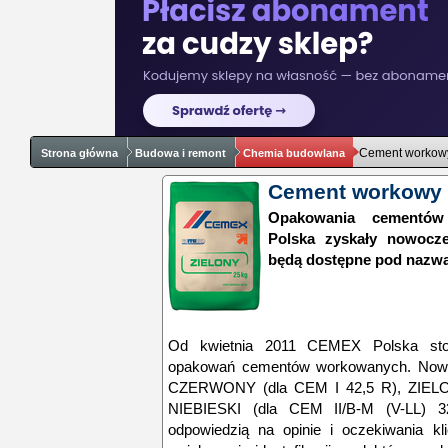
Cement workowy
Strona główna
Budowa i remont
Chemia budowlana
Cement workowy 
Opakowania cementó
Polska zyskały nowocz
będą dostępne pod nazwą 
Od kwietnia 2011 CEMEX Polska st
opakowań cementów workowanych. Nowe
CZERWONY (dla CEM I 42,5 R), ZIELON
NIEBIESKI (dla CEM II/B-M (V-LL) 
odpowiedzią na opinie i oczekiwania kl