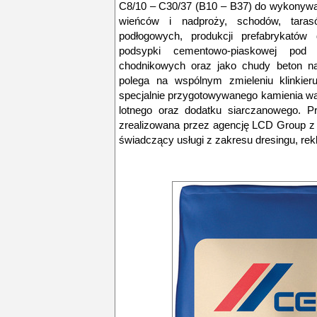
C8/10 – C30/37 (B10 – B37) do wykonywa
wieńców i nadproży, schodów, tara
podłogowych, produkcji prefabrykatów d
podsypki cementowo-piaskowej pod 
chodnikowych oraz jako chudy beton na
polega na wspólnym zmieleniu klinkieru
specjalnie przygotowywanego kamienia w
lotnego oraz dodatku siarczanowego. P
zrealizowana przez agencję LCD Group z
świadczący usługi z zakresu dresingu, rekl