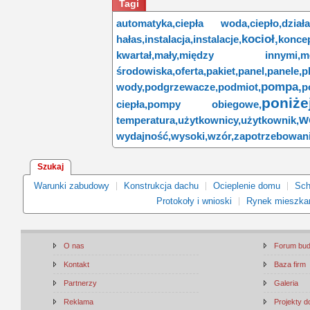
Tagi
automatyka,
ciepła woda,
ciepło,
działa
kocioł,
hałas,
instalacja,
instalacje,
koncep
kwartał,
mały,
między innymi,
m
środowiska,
oferta,
pakiet,
panel,
panele,
p
pompa,
wody,
podgrzewacze,
podmiot,
p
poniżej
ciepła,
pompy obiegowe,
w
temperatura,
użytkownicy,
użytkownik,
wydajność,
wysoki,
wzór,
zapotrzebowani
Szukaj
Warunki zabudowy
Konstrukcja dachu
Ocieplenie domu
Sch
Protokoły i wnioski
Rynek mieszka
O nas
Forum bu
Kontakt
Baza firm
Partnerzy
Galeria
Reklama
Projekty 