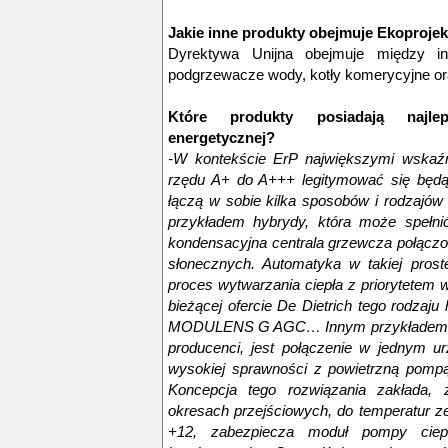
Jakie inne produkty obejmuje Ekoprojek
Dyrektywa Unijna obejmuje między in
podgrzewacze wody, kotły komerycyjne ora
Które produkty posiadają najlep
energetycznej?
-W kontekście ErP największymi wskaźn
rzędu A+ do A+++ legitymować się będą 
łączą w sobie kilka sposobów i rodzajów
przykładem hybrydy, która może spełnić
kondensacyjna centrala grzewcza połączo
słonecznych. Automatyka w takiej proste
proces wytwarzania ciepła z priorytetem 
bieżącej ofercie De Dietrich tego rodzaj
MODULENS G AGC… Innym przykładem hybr
producenci, jest połączenie w jednym u
wysokiej sprawności z powietrzną pompą
Koncepcja tego rozwiązania zakłada, 
okresach przejściowych, do temperatur z
+12, zabezpiecza moduł pompy ciep