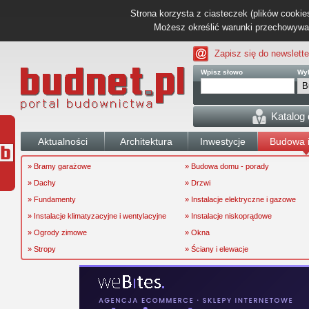
Strona korzysta z ciasteczek (plików cookies
Możesz określić warunki przechowywani
Zapisz się do newslette
Wpisz słowo
Wyb
Katalog
Aktualności
Architektura
Inwestycje
Budowa i
» Bramy garażowe
» Budowa domu - porady
» Dachy
» Drzwi
» Fundamenty
» Instalacje elektryczne i gazowe
» Instalacje klimatyzacyjne i wentylacyjne
» Instalacje niskoprądowe
» Ogrody zimowe
» Okna
» Stropy
» Ściany i elewacje