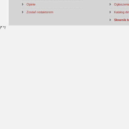
Opinie
Ogłoszenia
Zostań redaktorem
Katalog d
Słownik 
/*
*/