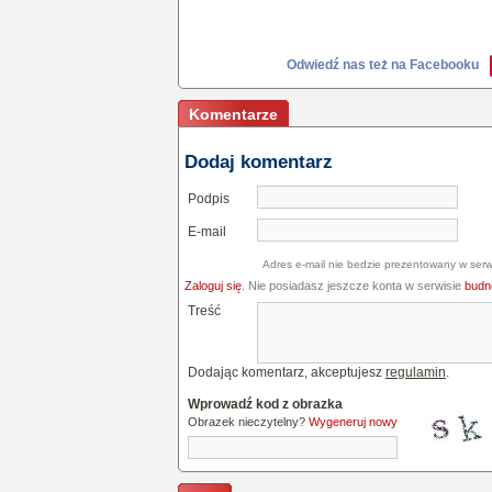
Odwiedź nas też na Facebooku
Komentarze
Dodaj komentarz
Podpis
E-mail
Adres e-mail nie bedzie prezentowany w serw
Zaloguj się
. Nie posiadasz jeszcze konta w serwisie
budne
Treść
Dodając komentarz, akceptujesz
regulamin
.
Wprowadź kod z obrazka
Obrazek nieczytelny?
Wygeneruj nowy