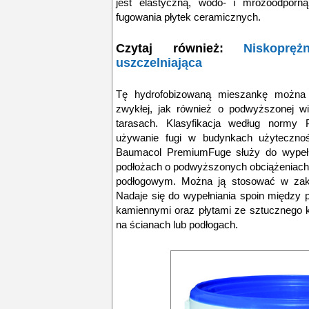
jest elastyczną, wodo- i mrozoodpor
fugowania płytek ceramicznych.
Czytaj również:
Niskoprę
uszczelniająca
Tę hydrofobizowaną mieszankę można
zwykłej, jak również o podwyższonej wi
tarasach. Klasyfikacja według norm
używanie fugi w budynkach użytecznośc
Baumacol PremiumFuge służy do wypełn
podłożach o podwyższonych obciążeniach
podłogowym. Można ją stosować w zak
Nadaje się do wypełniania spoin między 
kamiennymi oraz płytami ze sztucznego 
na ścianach lub podłogach.