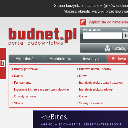
Strona korzysta z ciasteczek (plików cookies
Możesz określić warunki przechowywani
Zapisz się do newslette
Wpisz słowo
Wyb
Katalog
Aktualności
Architektura
Inwestycje
Budowa i
» Bramy garażowe
» Budowa domu - porady
» Dachy
» Drzwi
» Fundamenty
» Instalacje elektryczne i gazowe
» Instalacje klimatyzacyjne i wentylacyjne
» Instalacje niskoprądowe
» Ogrody zimowe
» Okna
» Stropy
» Ściany i elewacje