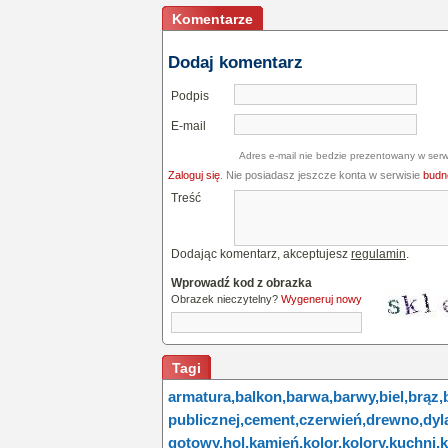
Komentarze
Dodaj komentarz
Podpis
E-mail
Adres e-mail nie bedzie prezentowany w serw
Zaloguj się
. Nie posiadasz jeszcze konta w serwisie
budne
Treść
Dodając komentarz, akceptujesz
regulamin
.
Wprowadź kod z obrazka
Obrazek nieczytelny?
Wygeneruj nowy
Tagi
armatura,
balkon,
barwa,
barwy,
biel,
brąz,
publicznej,
cement,
czerwień,
drewno,
dyl
gotowy,
hol,
kamień,
kolor,
kolory,
kuchni,
k