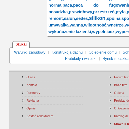
norma,
paca,
paca do fugowania
posadzka,
prawidłowy,
przestrzeń,
płyta,
p
silikon,
remont,
salon,
sedes,
spoina,
spo
umywalka,
wanna,
wilgotność,
wnętrze,
w
wykończenie łazienki,
wypełniacz,
wypełn
Szukaj
Warunki zabudowy
Konstrukcja dachu
Ocieplenie domu
Sch
Protokoły i wnioski
Rynek mieszka
O nas
Forum bu
Kontakt
Baza firm
Partnerzy
Galeria
Reklama
Projekty 
Opinie
Ogłoszenia
Zostań redaktorem
Katalog d
Słownik 