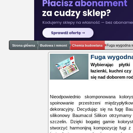
Fuga wygodna w 
Strona główna
Budowa i remont
Chemia budowlana
Fuga wygodna 
Wybierając płytk
łazienki, kuchni cz
się nad doborem rodz
Nieodpowiednio skomponowana kolory
spoinowanie przestrzeni międzypłyt
dekoracyjny. Decydując się na fugę Ba
silikonowy Baumacol Silikon otrzymamy
szczelin. Dzięki bogatej gamie kolory
stworzyć harmonijną kompozycję fugi z