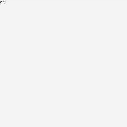
/*
*/