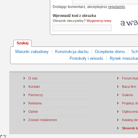
Dodając komentarz, akceptujesz
regulamin
.
Wprowadź kod z obrazka
Obrazek nieczytelny?
Wygeneruj nowy
Szukaj
Warunki zabudowy
Konstrukcja dachu
Ocieplenie domu
Sch
Protokoły i wnioski
Rynek mieszka
O nas
Forum bu
Kontakt
Baza firm
Partnerzy
Galeria
Reklama
Projekty 
Opinie
Ogłoszenia
Zostań redaktorem
Katalog d
Słownik 
/*
*/