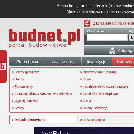
Strona korzysta z ciasteczek (plików cookies
Możesz określić warunki przechowywani
Zapisz się do newslette
Wpisz słowo
Wyb
Katalog
Aktualności
Architektura
Inwestycje
Budowa i
» Bramy garażowe
» Budowa domu - porady
» Dachy
» Drzwi
» Fundamenty
» Instalacje elektryczne i gazowe
» Instalacje klimatyzacyjne i wentylacyjne
» Instalacje niskoprądowe
» Ogrody zimowe
» Okna
» Stropy
» Ściany i elewacje
»
Izolacje akustyczne
» Izolacje cieplne