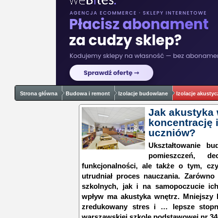
Strona główna
Budowa i remont
Izolacje budowlane
Izolacje akusty
Jak akustyka
koncentrację
uczniów?
Ukształtowanie bu
pomieszczeń, d
funkcjonalności, ale także o tym, cz
utrudniał proces nauczania. Zarówno
szkolnych, jak i na samopoczucie i
wpływ ma akustyka wnętrz. Mniejszy h
zredukowany stres i … lepsze stop
warszawskiej szkole podstawowej nr 34