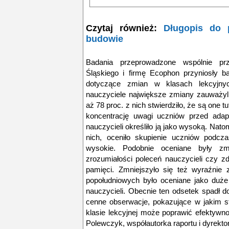
Czytaj również:
Długopis do 
budowie
Badania przeprowadzone wspólnie prz
Śląskiego i firmę Ecophon przyniosły b
dotyczące zmian w klasach lekcyjnyc
nauczyciele największe zmiany zauważyl
aż 78 proc. z nich stwierdziło, że są one t
koncentrację uwagi uczniów przed adapt
nauczycieli określiło ją jako wysoką. Nato
nich, oceniło skupienie uczniów podcza
wysokie. Podobnie oceniane były z
zrozumiałości poleceń nauczycieli czy zd
pamięci. Zmniejszyło się też wyraźnie
popołudniowych było oceniane jako duże
nauczycieli. Obecnie ten odsetek spadł d
cenne obserwacje, pokazujące w jakim st
klasie lekcyjnej może poprawić efektywn
Polewczyk, współautorka raportu i dyrekto