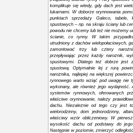
komplikuje się wtedy, gdy dach jest wie
lukarnami. W doborze orynnowania pom
punktach sprzedaży Galeco, tabele, k
spustowych – np. na skraju ściany lub cent
powodu nie chcemy lub też nie możemy um
ścianie, co rynny. W takim przypad
utrudniony z dachów wielopołaciowych, gd
zamontować trzy lub cztery narożn
przepływając przez każdy narożnik, wy
spustowymi. Dlatego też dobrze jest
spustową. Optymalnie lej z rurą powi
narożnika, najlepiej na większej powier
rynnowego warto wziąć pod uwagę nie tylk
wykonany, ale również jego wydajność.
systemów rynnowych, oferowanych prz
właściwe orynnowanie, należy prawidłow
dachu. Niezależnie od tego czy jest 
wielorodzinny, dom jednorodzinny, alt
właściwy wzór obliczeniowy. W pierwsze
wysokość dachu od podstawy do jego 
Następnie w poziomie, zmierzyć odległoś