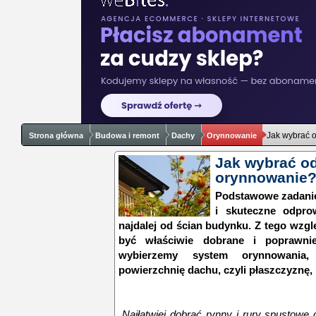
Jak wybrać 
Strona główna
Budowa i remont
Dachy
Orynnowanie
Jak wybrać o
orynnowanie
Podstawowe zadani
i skuteczne odpro
najdalej od ścian budynku. Z tego wzg
być właściwie dobrane i poprawni
wybierzemy system orynnowania,
powierzchnię dachu, czyli płaszczyznę,
„Najłatwiej dobrać rynny i rury spustow