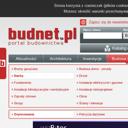
Strona korzysta z ciasteczek (plików cookies
Możesz określić warunki przechowywani
Zapisz się do newslette
Wpisz słowo
Wyb
Katalog
Aktualności
Architektura
Inwestycje
Budowa i
» Bramy garażowe
» Budowa domu - porady
»
Dachy
» Drzwi
» Fundamenty
» Instalacje elektryczne i gazowe
» Instalacje klimatyzacyjne i wentylacyjne
» Instalacje niskoprądowe
» Ogrody zimowe
» Okna
» Stropy
» Ściany i elewacje
»
Orynnowanie
» Pokrycia dachowe