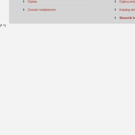
Opinie
Ogłoszenia
Zostań redaktorem
Katalog d
Słownik 
/*
*/