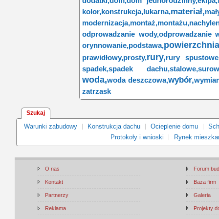
dodatki,
dom,
dom jednorodzinny,
ekipa,
materiał,
kolor,
konstrukcja,
lukarna,
mały
modernizacja,
montaż,
montażu,
nachylen
odprowadzanie wody,
odprowadzanie 
powierzchnia
orynnowanie,
podstawa,
rury,
prawidłowy,
prosty,
rury spustowe
spadek,
spadek dachu,
stalowe,
surow
woda,
wybór,
woda deszczowa,
wymian
zatrzask
Szukaj
Warunki zabudowy
Konstrukcja dachu
Ocieplenie domu
Sch
Protokoły i wnioski
Rynek mieszka
O nas
Forum bu
Kontakt
Baza firm
Partnerzy
Galeria
Reklama
Projekty 