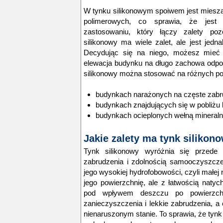
W
tynku silikonowym
spoiwem jest miesza
polimerowych, co sprawia, że jest
zastosowaniu, który łączy zalety poz
silikonowy ma wiele zalet, ale jest jed
Decydując się na niego, możesz mieć 
elewacja budynku na długo zachowa odpow
silikonowy można stosować na różnych po
budynkach narażonych na częste zabru
budynkach znajdujących się w pobliżu
budynkach ocieplonych wełną mineral
Jakie zalety ma tynk silikon
Tynk silikonowy
wyróżnia się przede 
zabrudzenia i zdolnością samooczyszcz
jego wysokiej
hydrofobowości
, czyli małej
jego powierzchnię, ale z łatwością natyc
pod wpływem deszczu po powierzchn
zanieczyszczenia i lekkie zabrudzenia, a 
nienaruszonym stanie. To sprawia, że tyn