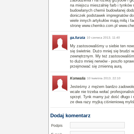
zabrudzenia i na rozwój grzybów i 
na miejscu mieszalnię farb i tynków
budowlanych chemii budowlanej doda
doniczek podstawek impregnatów do 
wiele innych artykułów mają miłą i f
stronę www.chemko.com.pl www.che
ga.furata
10 czerwca 2013, 11:40
My zastosowaliśmy u siebie ten no
się świetnie. Dużo mniej się brudzi
zewnętrznym. My też zastosowaliśm
to dużo mniej nerwów - poszło spraw
przejmować się zmienną aurą.
Konwalia
10 kwietnia 2013, 22:10
Jesteśmy z mężem bardzo zadowolen
wcale nie trzeba wołać profesjonali
sprzęt. Tynk mamy już dość długo i n
ze dwa razy myjką ciśnieniową myli
Dodaj komentarz
Podpis