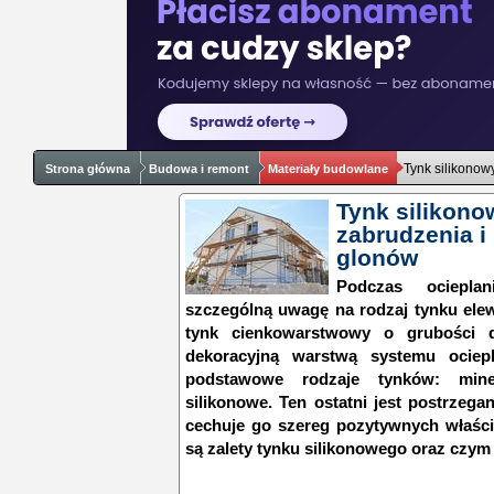
Tynk silikonow
Strona główna
Budowa i remont
Materiały budowlane
Tynk silikono
zabrudzenia i
glonów
Podczas ociepla
szczególną uwagę na rodzaj tynku elew
tynk cienkowarstwowy o grubości d
dekoracyjną warstwą systemu ociep
podstawowe rodzaje tynków: miner
silikonowe. Ten ostatni jest postrzega
cechuje go szereg pozytywnych właściw
są zalety tynku silikonowego oraz czym