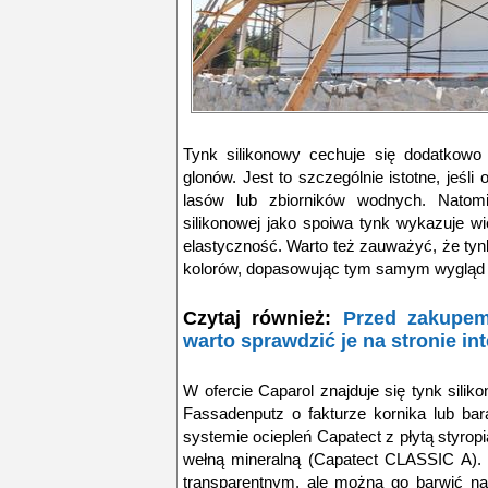
Tynk silikonowy cechuje się dodatkow
glonów
. Jest to szczególnie istotne, jeśli
lasów lub zbiorników wodnych. Natomi
silikonowej jako spoiwa tynk wykazuje
wi
elastyczność. Warto też zauważyć, że tyn
kolorów, dopasowując tym samym wygląd e
Czytaj również:
Przed zakupem
warto sprawdzić je na stronie i
W ofercie Caparol znajduje się tynk sili
Fassadenputz
o fakturze kornika lub b
systemie ociepleń Capatect z płytą styro
wełną mineralną (Capatect CLASSIC A). 
transparentnym, ale można go barwić na