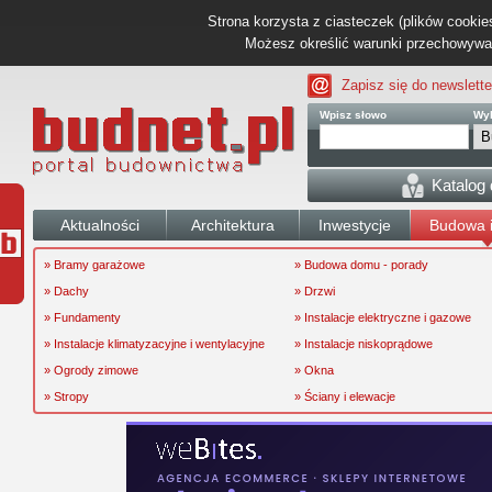
Strona korzysta z ciasteczek (plików cookies
Możesz określić warunki przechowywani
Zapisz się do newslette
Wpisz słowo
Wyb
Katalog
Aktualności
Architektura
Inwestycje
Budowa i
» Bramy garażowe
» Budowa domu - porady
» Dachy
» Drzwi
» Fundamenty
» Instalacje elektryczne i gazowe
» Instalacje klimatyzacyjne i wentylacyjne
» Instalacje niskoprądowe
» Ogrody zimowe
» Okna
» Stropy
» Ściany i elewacje