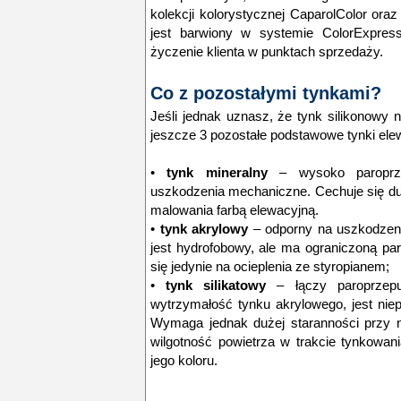
kolekcji kolorystycznej CaparolColor or
jest barwiony w systemie ColorExpres
życzenie klienta w punktach sprzedaży.
Co z pozostałymi tynkami?
Jeśli jednak uznasz, że tynk silikonowy 
jeszcze 3 pozostałe podstawowe tynki ele
•
tynk mineralny
– wysoko paroprze
uszkodzenia mechaniczne. Cechuje się du
malowania farbą elewacyjną.
•
tynk akrylowy
– odporny na uszkodzen
jest hydrofobowy, ale ma ograniczoną pa
się jedynie na ocieplenia ze styropianem;
•
tynk silikatowy
– łączy paroprzepu
wytrzymałość tynku akrylowego, jest nie
Wymaga jednak dużej staranności przy n
wilgotność powietrza w trakcie tynkowa
jego koloru.