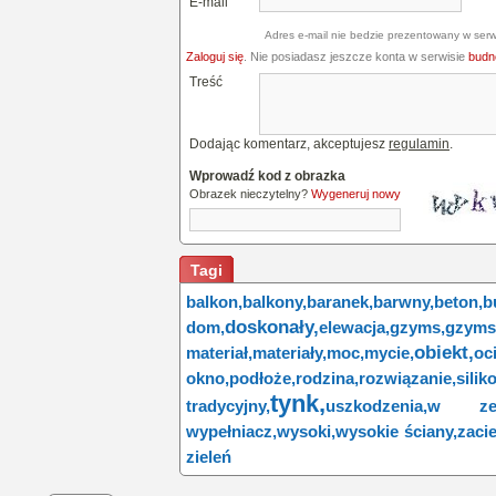
E-mail
Adres e-mail nie bedzie prezentowany w serw
Zaloguj się
. Nie posiadasz jeszcze konta w serwisie
budne
Treść
Dodając komentarz, akceptujesz
regulamin
.
Wprowadź kod z obrazka
Obrazek nieczytelny?
Wygeneruj nowy
Tagi
balkon,
balkony,
baranek,
barwny,
beton,
b
doskonały,
dom,
elewacja,
gzyms,
gzyms
obiekt,
materiał,
materiały,
moc,
mycie,
oc
okno,
podłoże,
rodzina,
rozwiązanie,
silik
tynk,
tradycyjny,
uszkodzenia,
w zes
wypełniacz,
wysoki,
wysokie ściany,
zacie
zieleń