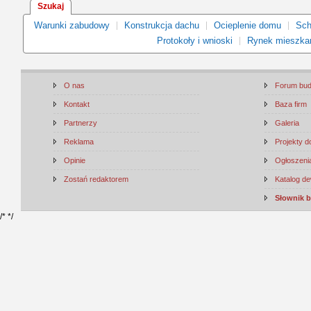
Szukaj
Warunki zabudowy
Konstrukcja dachu
Ocieplenie domu
Sch
Protokoły i wnioski
Rynek mieszka
O nas
Forum bu
Kontakt
Baza firm
Partnerzy
Galeria
Reklama
Projekty 
Opinie
Ogłoszenia
Zostań redaktorem
Katalog d
Słownik 
/*
*/