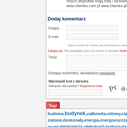
innych artykułów mają miłą i fachową
www.chemko.com.pl www.chemko.pl
Dodaj komentarz
Podpis
E-mail
Adres e-mail nie bedzie prezentowany w serw
Zaloguj się
. Nie posiadasz jeszcze konta w serwisie
budne
Treść
Dodając komentarz, akceptujesz
regulamin
.
Wprowadź kod z obrazka
Obrazek nieczytelny?
Wygeneruj nowy
Tagi
budynek,
budowa,
całkowita,
celowy,
ci
zielone,
doskonały,
energia,
energooszcz
gwarancja,
grunt,
głębokość,
hydroizola