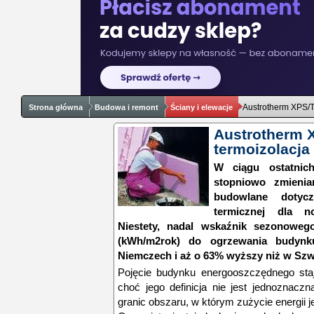
Austrotherm XPS/T
Strona główna
Budowa i remont
Ściany i elewacje
Austrotherm 
termoizolacja
W ciągu ostatnich
stopniowo zmienia
budowlane dotycz
termicznej dla 
Niestety, nadal wskaźnik sezonoweg
(kWh/m2rok) do ogrzewania budyn
Niemczech i aż o 63% wyższy niż w Szw
Pojęcie budynku energooszczędnego staj
choć jego definicja nie jest jednoznac
granic obszaru, w którym zużycie energii j