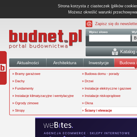
Strona korzysta z ciasteczek (plików cookies
Możesz określić warunki przechowywani
Zapisz się do newslette
Wpisz słowo
Wyb
Katalog
Aktualności
Architektura
Inwestycje
Budowa i
» Bramy garażowe
» Budowa domu - porady
» Dachy
» Drzwi
» Fundamenty
» Instalacje elektryczne i gazowe
» Instalacje klimatyzacyjne i wentylacyjne
» Instalacje niskoprądowe
» Ogrody zimowe
» Okna
» Stropy
»
Ściany i elewacje