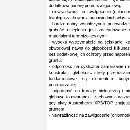
dodatkową barierę przeciwwilgociową;
- niewrażliwość na zawilgocenie (chłonn
trwałego zachowania odpowiednich właściw
- bardzo dobry współczynnik przewodzen
grubość ocieplenia jest zdecydowanie
materiałami termoizolacyjnymi;
- wysoka wytrzymałość na ściskanie, któ
obwodowej nawet do głębokości kilkunas
bez dodatkowej ich ochrony przed napore
gruntu;
- odporność na cykliczne zamarzanie i 
konstrukcji; głębokość strefy przemarza
fundamentowe są elementem budyn
przemarzanie;
- odporność na korozję biologiczną i n
glebowe to gwarancja zachowania wszys
gdy płyty Austrotherm XPS/TOP znajduj
gruntem.
- niewrażliwość na zawilgocenie (chłonno