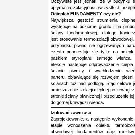
Oczywiste jest jednak, że w budynku 
optymalna izolacyjność wszystkich przeg
Ocieplać FUNDAMENTY czy nie?
Największa gęstość strumienia ciepln
występuje na poziome gruntu i na grubo
ściany fundamentowej, dlatego koniec
jest stosowanie termoizolacji obwodowej
przypadku piwnic nie ogrzewanych bar
często poprzestaje się tylko na ocieple
paskiem styropianu samego wieńca
efekcie następuje odprowadzenie ciepła
ścianie piwnicy i wychłodzenie wie
parteru, objawiające się rozwojem pleśni
ścianach tuż nad podłogą. Stąd celowe j
umieszczenie izolacji cieplnej po zewnętrz
stronie ściany piwnicznej i przedłużenie jej
do górnej krawędzi wieńca.
Izolować zawczasu
Zaprojektowanie, a następnie wykonanie
etapie wznoszenia obiektu termoizola
obwodowej fundamentów daje możliw