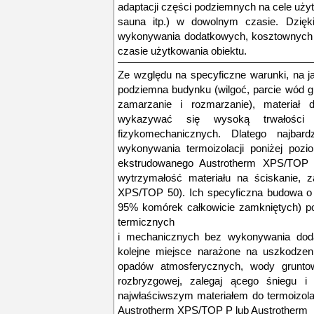
adaptacji części podziemnych na cele użyt
sauna itp.) w dowolnym czasie. Dzięki
wykonywania dodatkowych, kosztownych i
czasie użytkowania obiektu.
Ze względu na specyficzne warunki, na j
podziemna budynku (wilgoć, parcie wód gr
zamarzanie i rozmarzanie), materiał 
wykazywać się wysoką trwałości 
fizykomechanicznych. Dlatego najbar
wykonywania termoizolacji poniżej pozi
ekstrudowanego Austrotherm XPS/TOP 3
wytrzymałość materiału na ściskanie, z
XPS/TOP 50). Ich specyficzna budowa o z
95% komórek całkowicie zamkniętych) p
termicznych
i mechanicznych bez wykonywania doda
kolejne miejsce narażone na uszkodzen
opadów atmosferycznych, wody gruntowe
rozbryzgowej, zalegaj ącego śniegu i 
najwłaściwszym materiałem do termoizola
Austrotherm XPS/TOP P lub Austrotherm