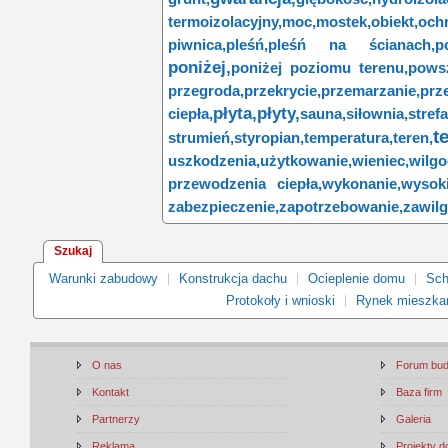
termoizolacyjny,
moc,
mostek,
obiekt,
och
piwnica,
pleśń,
pleśń na ścianach,
p
poniżej,
poniżej poziomu terenu,
pows
przegroda,
przekrycie,
przemarzanie,
prze
płyta,
płyty,
ciepła,
sauna,
siłownia,
strefa
t
strumień,
styropian,
temperatura,
teren,
uszkodzenia,
użytkowanie,
wieniec,
wilgo
przewodzenia ciepła,
wykonanie,
wysoki
zabezpieczenie,
zapotrzebowanie,
zawilg
Szukaj
Warunki zabudowy
Konstrukcja dachu
Ocieplenie domu
Sch
Protokoły i wnioski
Rynek mieszka
O nas
Forum bu
Kontakt
Baza firm
Partnerzy
Galeria
Reklama
Projekty 