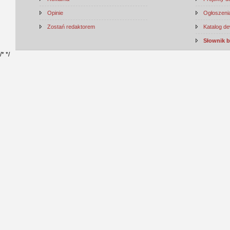
Opinie
Ogłoszenia
Zostań redaktorem
Katalog d
Słownik 
/*
*/