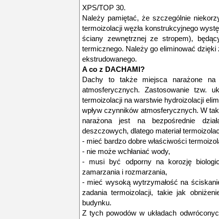
XPS/TOP 30.
Należy pamiętać, że szczególnie niekorz
termoizolacji węzła konstrukcyjnego występu
ściany zewnętrznej ze stropem), będą
termicznego. Należy go eliminować dzięki 
ekstrudowanego.
A co z DACHAMI?
Dachy to także miejsca narażone na e
atmosferycznych. Zastosowanie tzw. uk
termoizolacji na warstwie hydroizolacji eli
wpływ czynników atmosferycznych. W taki
narażona jest na bezpośrednie dzia
deszczowych, dlatego materiał termoizolac
- mieć bardzo dobre właściwości termoizol
- nie może wchłaniać wody,
- musi być odporny na korozję biologi
zamarzania i rozmarzania,
- mieć wysoką wytrzymałość na ściskani
zadania termoizolacji, takie jak obniżen
budynku.
Z tych powodów w układach odwróconych