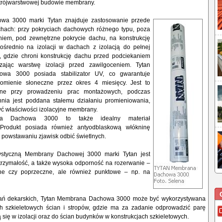
i trójwarstwowej budowie membrany.
a 3000 marki Tytan znajduje zastosowanie przede
hach: przy pokryciach dachowych różnego typu, poza
iem, pod zewnętrzne pokrycie dachu, na konstrukcję
średnio na izolacji w dachach z izolacją do pełnej
, gdzie chroni konstrukcję dachu przed podciekaniem
zając warstwę izolacji przed zawilgoceniem. Tytan
wa 3000 posiada stabilizator UV, co gwarantuje
omienie słoneczne przez okres 4 miesięcy. Jest to
otne przy prowadzeniu prac montażowych, podczas
hnia jest poddana stałemu działaniu promieniowania,
 właściwości izolacyjne membrany.
na Dachowa 3000 to także idealny materiał
y. Produkt posiada również antyodblaskową włókninę
 powstawaniu zjawisk odbić świetlnych.
ystyczną Membrany Dachowej 3000 marki Tytan jest
ytrzymałość, a także wysoka odporność na rozerwanie –
żne czy poprzeczne, ale również punktowe – np. na
ań dekarskich, Tytan Membrana Dachowa 3000 może być wykorzystywana
ch szkieletowych ścian i stropów, gdzie ma za zadanie odprowadzić parę
się w izolacji oraz do ścian budynków w konstrukcjach szkieletowych.