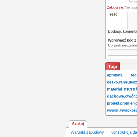
Adres
Zaloguj się
. Nie pos
Treść
Dodając komenta
Wprowadź kod z
Obrazek nieczytel
Tagi
aprobata tech
deskowanie,
desz
memb
materiał,
dachowe,
otwór,
projekt,
promieni
wysoki,
wysokoś
Szukaj
Warunki zabudowy
Konstrukcja d