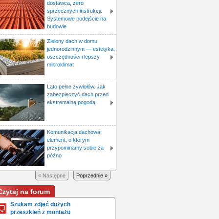
dostawca, zero
sprzecznych instrukcji.
Systemowe podejście na
budowie
Zielony dach w domu
jednorodzinnym — estetyka,
oszczędności i lepszy
mikroklimat
Lato pełne żywiołów. Jak
zabezpieczyć dach przed
ekstremalną pogodą
Komunikacja dachowa:
element, o którym
przypominamy sobie za
późno
« Następne
Poprzednie »
Czytaj na forum
Szukam zdjęć dużych
przeszkleń z montażu