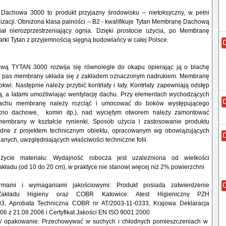
Dachowa 3000 to produkt przyjazny środowisku – nietoksyczny, w pełni
lizacji. Obniżona klasa palności – B2 - kwalifikuje Tytan Membranę Dachową
ał nierozprzestrzeniający ognia. Dzięki prostocie użycia, po Membranę
ki Tytan z przyjemnością sięgną budowlańcy w całej Polsce.
ą TYTAN 3000 rozwija się równolegle do okapu opierając ją o blachę
y pas membrany układa się z zakładem oznaczonym nadrukiem. Membranę
rokwi. Następnie należy przybić kontrłaty i łaty. Kontrłaty zapewniają odstęp
 a łatami umożliwiając wentylację dachu. Przy elementach wychodzących
chu membranę należy rozciąć i umocować do boków występującego
kno dachowe, komin itp.), nad wyciętym otworem należy zamontować
embrany w kształcie rynienki. Sposób użycia i zastosowanie produktu
dne z projektem technicznym obiektu, opracowanym wg obowiązujących
nych, uwzględniających właściwości techniczne folii.
życie materiału: Wydajność robocza jest uzależniona od wielkości
ładu (od 10 do 20 cm), w praktyce nie stanowi więcej niż 2% powierzchni
mami i wymaganiami jakościowymi: Produkt posiada zatwierdzenie
akładu Higieny oraz COBR Katowice: Atest Higieniczny PZH
03, Aprobata Techniczna COBR nr AT/2003-11-0333, Krajowa Deklaracja
06 z 21.08.2006 i Certyfikat Jakości EN ISO 9001:2000
/ opakowanie: Przechowywać w suchych i chłodnych pomieszczeniach w