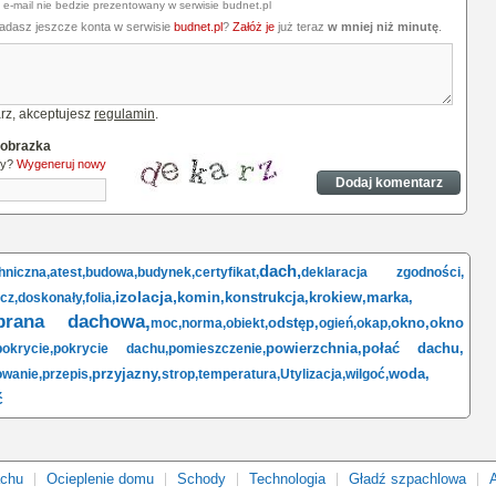
 e-mail nie bedzie prezentowany w serwisie budnet.pl
iadasz jeszcze konta w serwisie
budnet.pl
?
Załóż je
już teraz
w mniej niż minutę
.
rz, akceptujesz
regulamin
.
 obrazka
ny?
Wygeneruj nowy
dach,
niczna,
atest,
budowa,
budynek,
certyfikat,
deklaracja zgodności,
izolacja,
komin,
konstrukcja,
krokiew,
marka,
cz,
doskonały,
folia,
rana dachowa,
odstęp,
okno,
okno
moc,
norma,
obiekt,
ogień,
okap,
powierzchnia,
połać dachu,
pokrycie,
pokrycie dachu,
pomieszczenie,
przyjazny,
woda,
owanie,
przepis,
strop,
temperatura,
Utylizacja,
wilgoć,
ć
achu
Ocieplenie domu
Schody
Technologia
Gładź szpachlowa