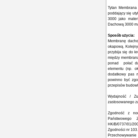
Tytan Membrana 
poddający się uty
3000 jako materi
Dachową 3000 mar
Sposób użycia:
Membranę dachow
okapową. Kolejn
przybija się do k
między membraną,
ponad połać da
elementu (np. o
dodatkowy pas m
powinno być zgo
przepisów budowla
Wydajność / Zu
zastosowanego zak
Zgodność z nor
Państwowego Z
HK/B/0737/01/20
Zgodności nr 103.
Przechowywanie 