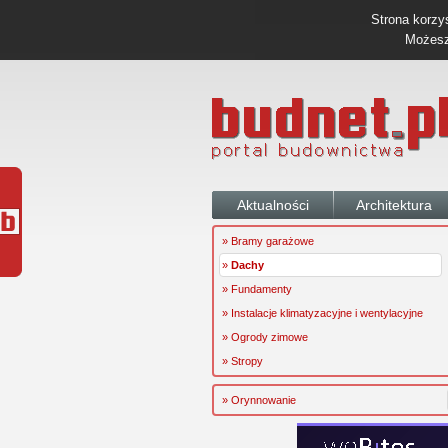
Strona korzys
Możesz 
Aktualności
Architektura
» Bramy garażowe
»
Dachy
» Fundamenty
» Instalacje klimatyzacyjne i wentylacyjne
» Ogrody zimowe
» Stropy
» Orynnowanie