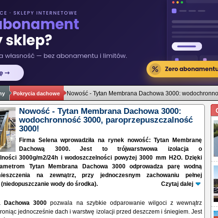
Nowość - Tytan Membrana Dachowa 3000: wodochronnoś
hy
Pokrycia dachowe
Nowość - Tytan Membrana Dachowa 3000:
wodochronność 3000, paroprzepuszczalność
3000!
Firma Selena wprowadziła na rynek nowość: Tytan Membranę
Dachową 3000. Jest to trójwarstwowa izolacja o
lności 3000g/m2/24h i wodoszczelności powyżej 3000 mm H2O. Dzięki
rametrom Tytan Membrana Dachowa 3000 odprowadza parę wodną
mieszczenia na zewnątrz, przy jednoczesnym zachowaniu pełnej
(niedopuszczanie wody do środka).
Czytaj dalej
a Dachowa 3000
pozwala na szybkie odparowanie wilgoci z wewnątrz
oniąc jednocześnie dach i warstwę izolacji przed deszczem i śniegiem. Jest