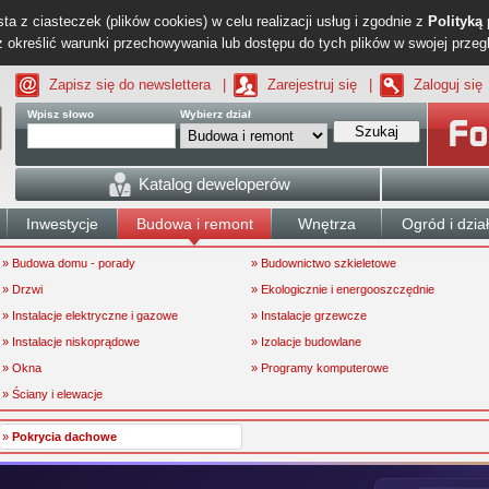
ta z ciasteczek (plików cookies) w celu realizacji usług i zgodnie z
Polityką
określić warunki przechowywania lub dostępu do tych plików w swojej przeg
Zapisz się do newslettera
|
Zarejestruj się
|
Zaloguj się
Wpisz słowo
Wybierz dział
Szukaj
Katalog deweloperów
Inwestycje
Budowa i remont
Wnętrza
Ogród i dzia
» Budowa domu - porady
» Budownictwo szkieletowe
» Drzwi
» Ekologicznie i energooszczędnie
» Instalacje elektryczne i gazowe
» Instalacje grzewcze
» Instalacje niskoprądowe
» Izolacje budowlane
» Okna
» Programy komputerowe
» Ściany i elewacje
»
Pokrycia dachowe