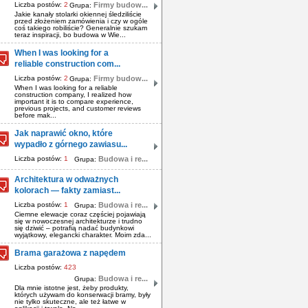
Liczba postów:
2
Firmy budow...
Grupa:
Jakie kanały stolarki okiennej śledziliście
przed złożeniem zamówienia i czy w ogóle
coś takiego robiliście? Generalnie szukam
teraz inspiracji, bo budowa w Wie...
When I was looking for a
reliable construction com...
Liczba postów:
2
Firmy budow...
Grupa:
When I was looking for a reliable
construction company, I realized how
important it is to compare experience,
previous projects, and customer reviews
before mak...
Jak naprawić okno, które
wypadło z górnego zawiasu...
Liczba postów:
1
Budowa i re...
Grupa:
Architektura w odważnych
kolorach — fakty zamiast...
Liczba postów:
1
Budowa i re...
Grupa:
Ciemne elewacje coraz częściej pojawiają
się w nowoczesnej architekturze i trudno
się dziwić – potrafią nadać budynkowi
wyjątkowy, elegancki charakter. Moim zda...
Brama garażowa z napędem
Liczba postów:
423
Budowa i re...
Grupa:
Dla mnie istotne jest, żeby produkty,
których używam do konserwacji bramy, były
nie tylko skuteczne, ale też łatwe w