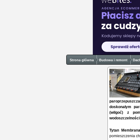
Strona główna
Budowa i remont
Dac
paroprzepuszcza
doskonałym pa
(wilgoć) z po
wodoszczelności 
Tytan Membran
pomieszczenia chr