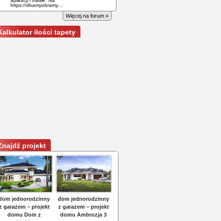
aplikacji i trwałe. Na
https://dbamyobramy....
Więcej na forum »
Kalkulator ilości tapety
Znajdź projekt