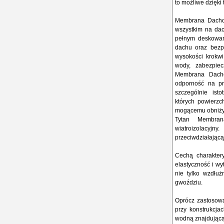
to możliwe dzięk
Membrana Dachow
wszystkim na dac
pełnym deskowan
dachu oraz bezpo
wysokości krokwi
wody, zabezpiec
Membrana Dacho
odporność na pr
szczególnie ist
których powierzc
mogącemu obniżyć
Tytan Membra
wiatroizolacyjn
przeciwdziałającą
Cechą charakter
elastyczność i w
nie tylko wzdłu
gwoździu.
Oprócz zastosow
przy konstrukcja
wodną znajdującą 