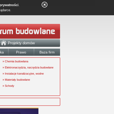
 prywatności
.
lądarce.
Projekty domów
łka
Prawo
Baza firm
» Chemia budowlana
» Elektronarzędzia, narzędzia budowlane
» Instalacje kanalizacyjne, wodne
» Materiały budowlane
» Schody