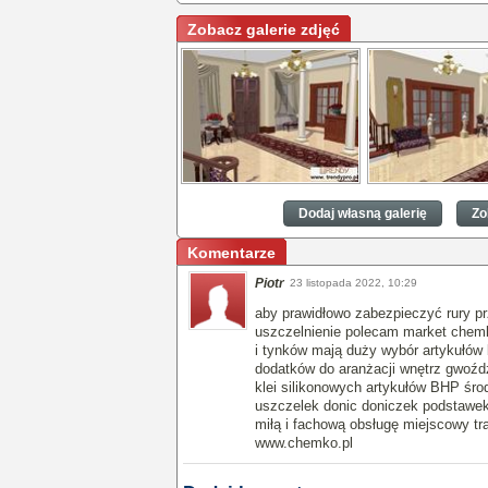
Zobacz galerie zdjęć
trendy
trendy
Dodaj własną galerię
Zo
Komentarze
Piotr
23 listopada 2022, 10:29
aby prawidłowo zabezpieczyć rury p
uszczelnienie polecam market chemk
i tynków mają duży wybór artykułów
dodatków do aranżacji wnętrz gwoźdz
klei silikonowych artykułów BHP ś
uszczelek donic doniczek podstawek
miłą i fachową obsługę miejscowy t
www.chemko.pl