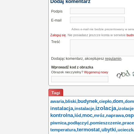
Dodaj komentarz
Podpis
E-mail
Adres e-mail nie bedzie prezentowany w serw
Zaloguj się
. Nie posiadasz jeszcze konta w serwisie
budne
Treść
Dodając komentarz, akceptujesz
regulamin
.
Wprowadź kod z obrazka
Obrazek nieczytelny?
Wygeneruj nowy
Tagi
budynek,
dom,
awaria,
bliski,
ciepło,
dom
izolacja,
instalacja,
instalacje,
izolacje
kontrolna,
moc,
osp
lód,
mróz,
naprawa,
piwnica,
podłączyć,
pomieszczenie,
prace
termostat,
ubytki,
temperatura,
ucieczk