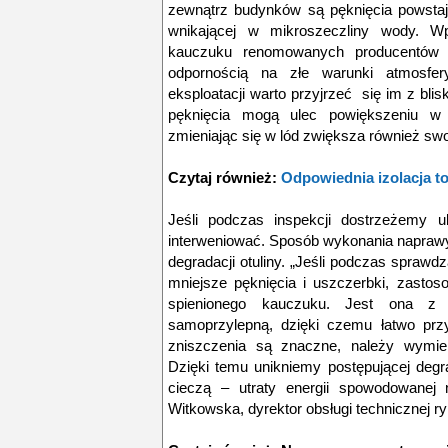
zewnątrz budynków są pęknięcia powstaj
wnikającej w mikroszeczliny wody. Wp
kauczuku renomowanych producentów c
odpornością na złe warunki atmosfery
eksploatacji warto przyjrzeć się im z blisk
pęknięcia mogą ulec powiększeniu w
zmieniając się w lód zwiększa również sw
Czytaj również:
Odpowiednia izolacja t
Jeśli podczas inspekcji dostrzeżemy ub
interweniować. Sposób wykonania naprawy 
degradacji otuliny. „Jeśli podczas sprawdz
mniejsze pęknięcia i uszczerbki, zast
spienionego kauczuku. Jest ona z 
samoprzylepną, dzięki czemu łatwo przyc
zniszczenia są znaczne, należy wymien
Dzięki temu unikniemy postępującej degra
cieczą – utraty energii spowodowanej 
Witkowska, dyrektor obsługi technicznej ry