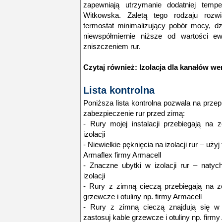
zapewniają utrzymanie dodatniej temper
Witkowska. Zaletą tego rodzaju rozw
termostat minimalizujący pobór mocy, dz
niewspółmiernie niższe od wartości e
zniszczeniem rur.
Czytaj również:
Izolacja dla kanałów we
Lista kontrolna
Poniższa lista kontrolna pozwala na przep
zabezpieczenie rur przed zimą:
- Rury mojej instalacji przebiegają na
izolacji
- Niewielkie pęknięcia na izolacji rur – uż
Armaflex firmy Armacell
- Znaczne ubytki w izolacji rur – nat
izolacji
- Rury z zimną cieczą przebiegają na z
grzewcze i otuliny np. firmy Armacell
- Rury z zimną cieczą znajdują się w
zastosuj kable grzewcze i otuliny np. firmy