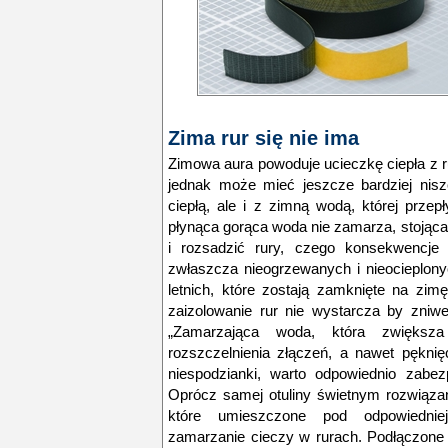
Zima rur się nie ima
Zimowa aura powoduje ucieczkę ciepła z
jednak może mieć jeszcze bardziej nis
ciepłą, ale i z zimną wodą, której prze
płynąca gorąca woda nie zamarza, stojąca
i rozsadzić rury, czego konsekwencje
zwłaszcza nieogrzewanych i nieocieplony
letnich, które zostają zamknięte na zim
zaizolowanie rur nie wystarcza by zni
„Zamarzająca woda, która zwiększ
rozszczelnienia złączeń, a nawet pęknię
niespodzianki, warto odpowiednio zabez
Oprócz samej otuliny świetnym rozwiąza
które umieszczone pod odpowiedniej
zamarzanie cieczy w rurach. Podłączone d