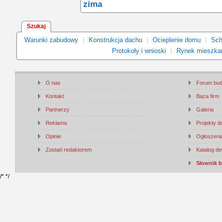
zima
Szukaj
Warunki zabudowy
Konstrukcja dachu
Ocieplenie domu
Sch
Protokoły i wnioski
Rynek mieszka
O nas
Forum bu
Kontakt
Baza firm
Partnerzy
Galeria
Reklama
Projekty 
Opinie
Ogłoszenia
Zostań redaktorem
Katalog d
Słownik 
/*
*/