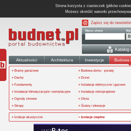
Strona korzysta z ciasteczek (plików cookies
Możesz określić warunki przechowywani
Zapisz się do newslette
Wpisz słowo
Wyb
Katalog
Aktualności
Architektura
Inwestycje
Budowa i
» Bramy garażowe
» Budowa domu - porady
» Dachy
» Drzwi
» Fundamenty
» Instalacje elektryczne i gazowe
» Instalacje klimatyzacyjne i wentylacyjne
» Instalacje niskoprądowe
» Ogrody zimowe
» Okna
» Stropy
» Ściany i elewacje
» Izolacje akustyczne
»
Izolacje cieplne