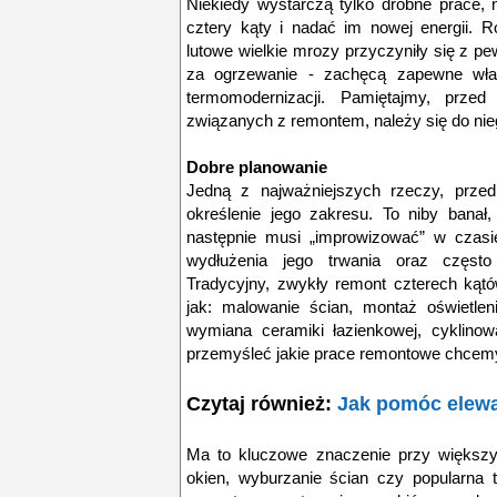
Niekiedy wystarczą tylko drobne prace,
cztery kąty i nadać im nowej energii. 
lutowe wielkie mrozy przyczyniły się z p
za ogrzewanie - zachęcą zapewne właś
termomodernizacji. Pamiętajmy, przed
związanych z remontem, należy się do ni
Dobre planowanie
Jedną z najważniejszych rzeczy, przed
określenie jego zakresu. To niby banał,
następnie musi „improwizować” w czasie
wydłużenia jego trwania oraz często 
Tradycyjny, zwykły remont czterech kąt
jak: malowanie ścian, montaż oświetlenia
wymiana ceramiki łazienkowej, cyklinowa
przemyśleć jakie prace remontowe chcemy 
Czytaj również:
Jak pomóc elewa
Ma to kluczowe znaczenie przy większy
okien, wyburzanie ścian czy popularna