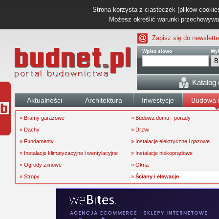
Strona korzysta z ciasteczek (plików cookies
Możesz określić warunki przechowywani
Zapisz się do newslette
Wpisz słowo
Wyb
Katalog
Aktualności
Architektura
Inwestycje
Budowa i
» Bramy garażowe
» Budowa domu - porady
» Dachy
» Drzwi
» Fundamenty
» Instalacje elektryczne i gazowe
» Instalacje klimatyzacyjne i wentylacyjne
» Instalacje niskoprądowe
» Ogrody zimowe
» Okna
» Stropy
»
Ściany i elewacje