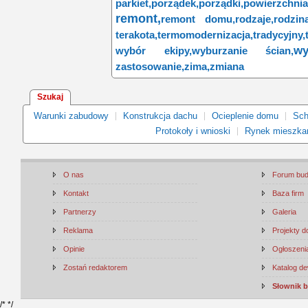
parkiet,
porządek,
porządki,
powierzchnia
remont,
remont domu,
rodzaje,
rodzina
terakota,
termomodernizacja,
tradycyjny,
wy
wybór ekipy,
wyburzanie ścian,
zastosowanie,
zima,
zmiana
Szukaj
Warunki zabudowy
Konstrukcja dachu
Ocieplenie domu
Sch
Protokoły i wnioski
Rynek mieszka
O nas
Forum bu
Kontakt
Baza firm
Partnerzy
Galeria
Reklama
Projekty 
Opinie
Ogłoszenia
Zostań redaktorem
Katalog d
Słownik 
/*
*/