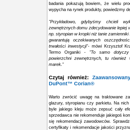
badania pokazują bowiem, że wielu pro
wypycha na rynek produkty, powiedzmy del
"Przykładowo, gdybyśmy chcieli wyk
zewnętrznych domu zdecydowanie lepiej w
np. styropian w kropki niż tanie zamiennik
gwarantują oczekiwanych oszczędnoś
trwałości inwestycji
"- mówi Krzysztof Kr
Termo Organiki -
"To samo dotyczy
powierzchni zewnętrznych, tu również
marek."
Czytaj również:
Zaawansowany
DuPont™ Corian®
Warto zwrócić uwagę na traktowane z
glazury, styropianu czy parkietu. Na ni
byle jakiego kleju może zepsuć cały ef
sprzedawca nie rekomenduje jakiegoś konkre
się rekomendacji zawodowców. Sprawdzo
certyfikaty i rekomendacje jakości przyz