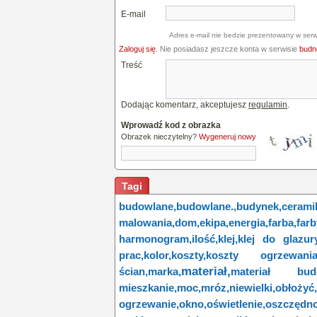
E-mail
Adres e-mail nie bedzie prezentowany w serw
Zaloguj się
. Nie posiadasz jeszcze konta w serwisie
budne
Treść
Dodając komentarz, akceptujesz
regulamin
.
Wprowadź kod z obrazka
Obrazek nieczytelny?
Wygeneruj nowy
Tagi
budowlane,
budowlane.,
budynek,
cerami
malowania,
dom,
ekipa,
energia,
farba,
farb
harmonogram,
ilość,
klej,
klej do glazury
prac,
kolor,
koszty,
koszty ogrzewania
materiał,
ścian,
marka,
materiał budo
mieszkanie,
moc,
mróz,
niewielki,
obłożyć,
ogrzewanie,
okno,
oświetlenie,
oszczędno