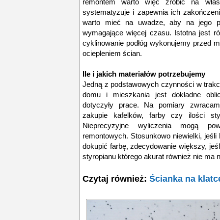
remontem warto więc zrobić na własn
systematyzuje i zapewnia ich zakończeni
warto mieć na uwadze, aby na jego p
wymagające więcej czasu. Istotna jest r
cyklinowanie podłóg wykonujemy przed m
ociepleniem ścian.
Ile i jakich materiałów potrzebujemy
Jedną z podstawowych czynności w trakc
domu i mieszkania jest dokładne oblic
dotyczyły prace. Na pomiary zwraca
zakupie kafelków, farby czy ilości st
Nieprecyzyjne wyliczenia mogą p
remontowych. Stosunkowo niewielki, jeśl
dokupić farbę, zdecydowanie większy, jeśl
styropianu którego akurat również nie ma n
Czytaj również:
Ścianka na klat