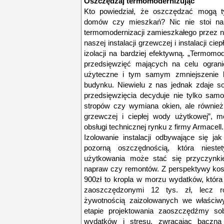
Oszczędzaj termomodernizując
Kto powiedział, że oszczędzać mogą t
domów czy mieszkań? Nic nie stoi na 
termomodernizacji zamieszkałego przez n
naszej instalacji grzewczej i instalacji c
izolacji na bardziej efektywną. „Termomod
przedsięwzięć mających na celu ograni
użyteczne i tym samym zmniejszenie k
budynku. Niewielu z nas jednak zdaje s
przedsięwzięcia decyduje nie tylko sam
stropów czy wymiana okien, ale również 
grzewczej i ciepłej wody użytkowej”, m
obsługi technicznej rynku z firmy Armacell.
Izolowanie instalacji odbywające się ja
pozorną oszczędnością, która niestet
użytkowania może stać się przyczynk
napraw czy remontów. Z perspektywy kos
900zł to kropla w morzu wydatków, która 
zaoszczędzonymi 12 tys. zł, lecz r
żywotnością zaizolowanych we właściwy
etapie projektowania zaoszczędźmy so
wydatków i stresu, zwracając baczn