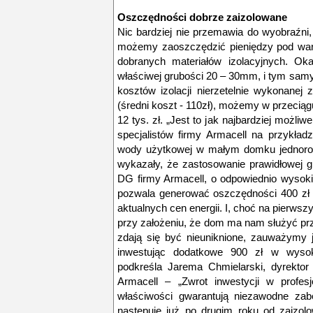
Oszczędności dobrze zaizolowane
Nic bardziej nie przemawia do wyobraźni, 
możemy zaoszczędzić pieniędzy pod war
dobranych materiałów izolacyjnych. Oka
właściwej grubości 20 – 30mm, i tym sam
kosztów izolacji nierzetelnie wykonanej z
(średni koszt - 110zł), możemy w przecią
12 tys. zł. „Jest to jak najbardziej możli
specjalistów firmy Armacell na przykładzi
wody użytkowej w małym domku jednoro
wykazały, że zastosowanie prawidłowej gr
DG firmy Armacell, o odpowiednio wysoki
pozwala generować oszczędności 400 zł w
aktualnych cen energii. I, choć na pierwszy 
przy założeniu, że dom ma nam służyć prz
zdają się być nieuniknione, zauważymy
inwestując dodatkowe 900 zł w wysokie
podkreśla Jarema Chmielarski, dyrektor 
Armacell – „Zwrot inwestycji w profesj
właściwości gwarantują niezawodne zabe
następuje już po drugim roku od zaizolow