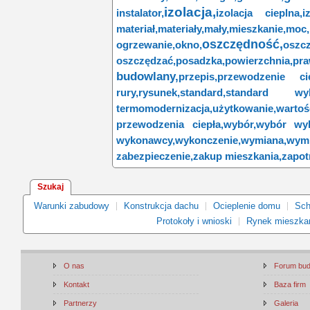
izolacja,
instalator,
izolacja cieplna,
i
materiał,
materiały,
mały,
mieszkanie,
moc,
oszczędność,
ogrzewanie,
okno,
oszcz
oszczędzać,
posadzka,
powierzchnia,
pra
budowlany,
przepis,
przewodzenie cie
rury,
rysunek,
standard,
standard wyko
termomodernizacja,
użytkowanie,
wart
przewodzenia ciepła,
wybór,
wybór wy
wykonawcy,
wykonczenie,
wymiana,
wy
zabezpieczenie,
zakup mieszkania,
zapot
Szukaj
Warunki zabudowy
Konstrukcja dachu
Ocieplenie domu
Sch
Protokoły i wnioski
Rynek mieszka
O nas
Forum bu
Kontakt
Baza firm
Partnerzy
Galeria