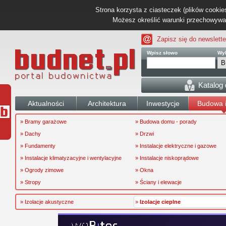
Strona korzysta z ciasteczek (plików cookies
Możesz określić warunki przechowywani
Zapisz się do newslette
Wpisz słowo
Wyb
Katalog
Aktualności
Architektura
Inwestycje
Budowa i
» Bramy garażowe
» Budowa domu - porady
» Dachy
» Drzwi
» Fundamenty
» Instalacje elektryczne i gazowe
» Instalacje klimatyzacyjne i wentylacyjne
» Instalacje niskoprądowe
» Ogrody zimowe
» Okna
» Stropy
» Ściany i elewacje
» Izolacje akustyczne
»
Izolacje cieplne