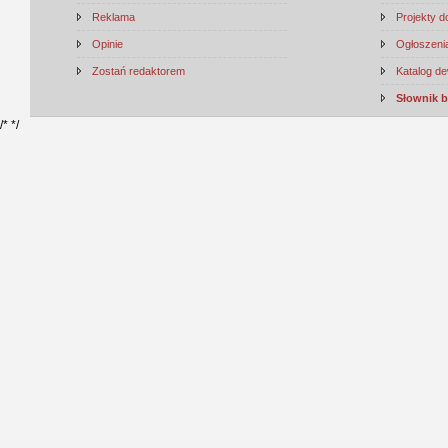
Reklama
Projekty 
Opinie
Ogłoszenia
Zostań redaktorem
Katalog d
Słownik 
/*
*/