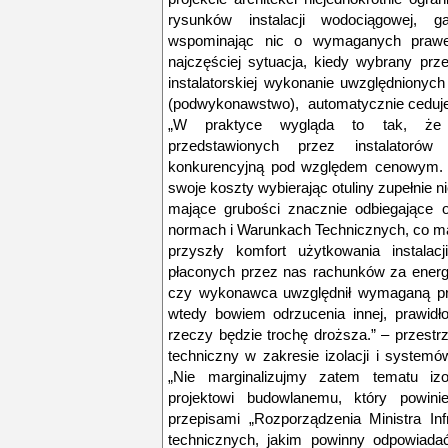
rysunków instalacji wodociągowej, ga
wspominając nic o wymaganych prawem
najczęściej sytuacja, kiedy wybrany prz
instalatorskiej wykonanie uwzględnionych
(podwykonawstwo), automatycznie ceduje n
„W praktyce wygląda to tak, że 
przedstawionych przez instalatorów 
konkurencyjną pod względem cenowym. Zd
swoje koszty wybierając otuliny zupełnie ni
mające grubości znacznie odbiegające
normach i Warunkach Technicznych, co ma
przyszły komfort użytkowania instalac
płaconych przez nas rachunków za energ
czy wykonawca uwzględnił wymaganą pra
wtedy bowiem odrzucenia innej, prawidło
rzeczy będzie trochę droższa.” – przest
techniczny w zakresie izolacji i system
„Nie marginalizujmy zatem tematu izol
projektowi budowlanemu, który powin
przepisami „Rozporządzenia Ministra I
technicznych, jakim powinny odpowiadać