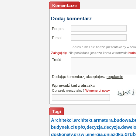
Komentarze
Dodaj komentarz
Podpis
E-mail
Adres e-mail nie bedzie prezentowany w serw
Zaloguj się
. Nie posiadasz jeszcze konta w serwisie
budne
Treść
Dodając komentarz, akceptujesz
regulamin
.
Wprowadź kod z obrazka
Obrazek nieczytelny?
Wygeneruj nowy
Tagi
Architekci,
architekt,
armatura,
budowa,
b
ciepło,
budynek,
decyzja,
decyzje,
dewelo
grub
doskonały,
drzwi,
energia,
gniazdko,