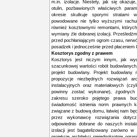
m.in. izolacje. Niestety, jak się okazu
otulin, pozbawionych właściwych para
okresie skutkuje sporymi stratam
powodowane nie tylko wyższymi rachun
również kosztownymi remontami, który
wymiany źle dobranej izolacji. Prześledź
przed pochłaniającym ogrom czasu, nerwó
posadzek i jednocześnie przed płaceniem 
Kosztorys zgodny z prawem
Kosztorys jest niczym innym, jak wyc
szacunkowej wartości robót budowlanych,
projekt budowlany. Projekt budowlany 
propozycje niezbędnych rozwiązań arch
instalacyjnych oraz materiałowych (czyl
powinny zostać wykonane), zgodnych
zakresu szeroko pojętego prawa b
świadomość istnienia norm prawnych k
związane z budową domu, łatwiej nam bę
przez wykonawcę rozwiązania dotycz
odpowiednio dobrane do naszych instala
izolacji jest bagatelizowany zarówno w 
projekcie architekci niejednokrotnie ogr