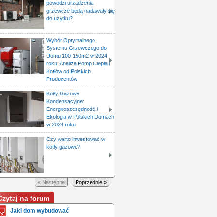
powodzi urządzenia
grzewcze będą nadawały się
do użytku?
Wybór Optymalnego
Systemu Grzewczego do
Domu 100-150m2 w 2024
roku: Analiza Pomp Ciepła i
Kotłów od Polskich
Producentów
Kotły Gazowe
Kondensacyjne:
Energooszczędność i
Ekologia w Polskich Domach
w 2024 roku
Czy warto inwestować w
kotły gazowe?
« Następne
Poprzednie »
Czytaj na forum
Jaki dom wybudować