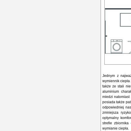
Jednym z najważn
wymiennik ciepła 
także ze stali ni
aluminium charak
miedzi natomiast
posiada także pate
odpowiedniej nast
zmniejsza ryzyk
optymalny komfor
strefie zbiornik
wymianie ciepła.