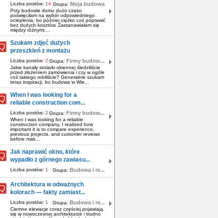
Liczba postów:
14
Moja budowa
Grupa:
Przy budowie domu dużo czasu
poświęciłam na wybór odpowiedniego
ocieplenia, bo później ciężko coś poprawić
bez dużych kosztów. Zastanawiałam się
między różnymi....
Szukam zdjęć dużych
przeszkleń z montażu
Liczba postów:
2
Firmy budow...
Grupa:
Jakie kanały stolarki okiennej śledziliście
przed złożeniem zamówienia i czy w ogóle
coś takiego robiliście? Generalnie szukam
teraz inspiracji, bo budowa w Wie...
When I was looking for a
reliable construction com...
Liczba postów:
2
Firmy budow...
Grupa:
When I was looking for a reliable
construction company, I realized how
important it is to compare experience,
previous projects, and customer reviews
before mak...
Jak naprawić okno, które
wypadło z górnego zawiasu...
Liczba postów:
1
Budowa i re...
Grupa:
Architektura w odważnych
kolorach — fakty zamiast...
Liczba postów:
1
Budowa i re...
Grupa:
Ciemne elewacje coraz częściej pojawiają
się w nowoczesnej architekturze i trudno