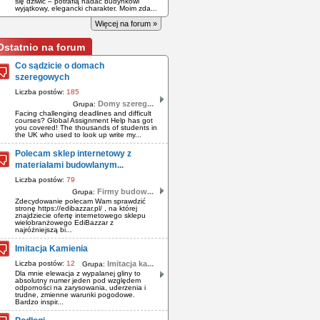
się dziwić – potrafią nadać budynkowi
wyjątkowy, elegancki charakter. Moim zda...
Więcej na forum »
Ostatnio na forum
Co sądzicie o domach
szeregowych
Liczba postów:
185
Domy szereg...
Grupa:
Facing challenging deadlines and difficult
courses? Global Assignment Help has got
you covered! The thousands of students in
the UK who used to look up write my...
Polecam sklep internetowy z
materiałami budowlanym...
Liczba postów:
79
Firmy budow...
Grupa:
Zdecydowanie polecam Wam sprawdzić
stronę https://edibazzar.pl/ , na której
znajdziecie ofertę internetowego sklepu
wielobranżowego EdiBazzar z
najróżniejszą bi...
Imitacja Kamienia
Liczba postów:
12
Imitacja ka...
Grupa:
Dla mnie elewacja z wypalanej gliny to
absolutny numer jeden pod względem
odporności na zarysowania, uderzenia i
trudne, zmienne warunki pogodowe.
Bardzo inspir...