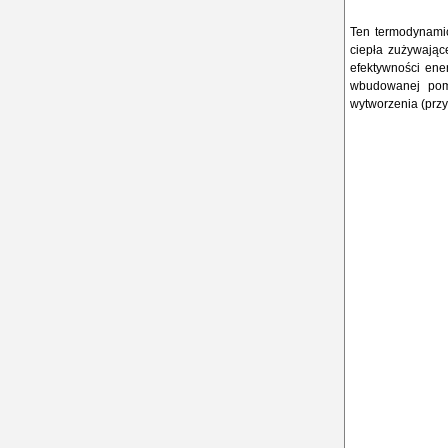
Ten termodynami
ciepła zużywające
efektywności ene
wbudowanej pomp
wytworzenia (przy