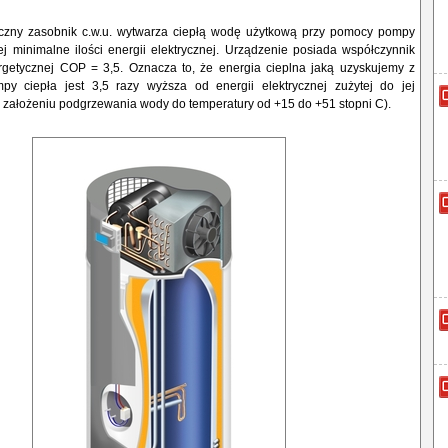
czny zasobnik c.w.u. wytwarza ciepłą wodę użytkową przy pomocy pompy
j minimalne ilości energii elektrycznej. Urządzenie posiada współczynnik
rgetycznej COP = 3,5. Oznacza to, że energia cieplna jaką uzyskujemy z
y ciepła jest 3,5 razy wyższa od energii elektrycznej zużytej do jej
 założeniu podgrzewania wody do temperatury od +15 do +51 stopni C).