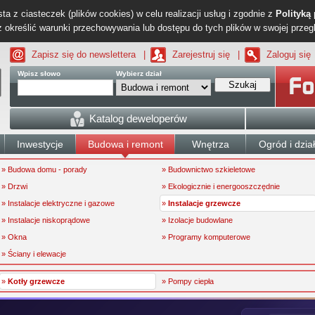
ta z ciasteczek (plików cookies) w celu realizacji usług i zgodnie z
Polityką
określić warunki przechowywania lub dostępu do tych plików w swojej przeg
Zapisz się do newslettera
|
Zarejestruj się
|
Zaloguj się
Wpisz słowo
Wybierz dział
Szukaj
Katalog deweloperów
Inwestycje
Budowa i remont
Wnętrza
Ogród i dzia
» Budowa domu - porady
» Budownictwo szkieletowe
» Drzwi
» Ekologicznie i energooszczędnie
» Instalacje elektryczne i gazowe
»
Instalacje grzewcze
» Instalacje niskoprądowe
» Izolacje budowlane
» Okna
» Programy komputerowe
» Ściany i elewacje
»
Kotły grzewcze
» Pompy ciepła