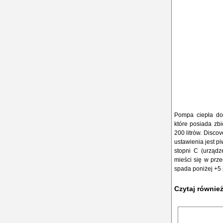
Pompa ciepła do
które posiada zbi
200 litrów. Disco
ustawienia jest p
stopni C (urząd
mieści się w prze
spada poniżej +5 
Czytaj równie