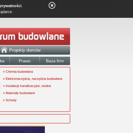
 prywatności
.
lądarce.
Projekty domów
łka
Prawo
Baza firm
» Chemia budowlana
» Elektronarzędzia, narzędzia budowlane
» Instalacje kanalizacyjne, wodne
» Materiały budowlane
» Schody