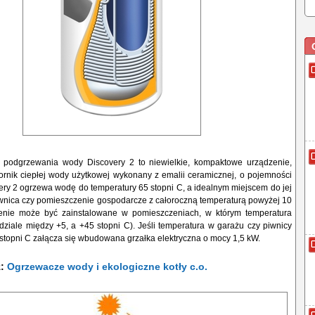
 podgrzewania wody Discovery 2 to niewielkie, kompaktowe urządzenie,
ornik ciepłej wody użytkowej wykonany z emalii ceramicznej, o pojemności
very 2 ogrzewa wodę do temperatury 65 stopni C, a idealnym miejscem do jej
iwnica czy pomieszczenie gospodarcze z całoroczną temperaturą powyżej 10
zenie może być zainstalowane w pomieszczeniach, w którym temperatura
dziale między +5, a +45 stopni C). Jeśli temperatura w garażu czy piwnicy
stopni C załącza się wbudowana grzałka elektryczna o mocy 1,5 kW.
ż:
Ogrzewacze wody i ekologiczne kotły c.o.