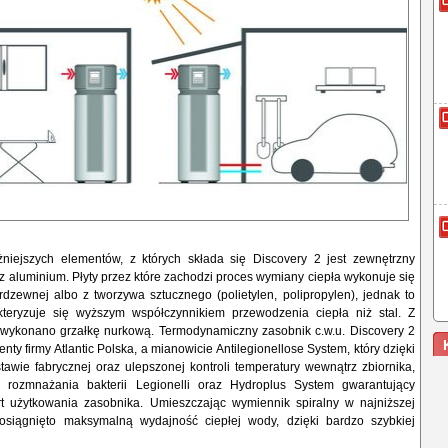
iejszych elementów, z których składa się Discovery 2 jest zewnętrzny
z aluminium. Płyty przez które zachodzi proces wymiany ciepła wykonuje się
erdzewnej albo z tworzywa sztucznego (polietylen, polipropylen), jednak to
teryzuje się wyższym współczynnikiem przewodzenia ciepła niż stal. Z
 wykonano grzałkę nurkową. Termodynamiczny zasobnik c.w.u. Discovery 2
nty firmy Atlantic Polska, a mianowicie Antilegionellose System, który dzięki
awie fabrycznej oraz ulepszonej kontroli temperatury wewnątrz zbiornika,
o rozmnażania bakterii Legionelli oraz Hydroplus System gwarantujący
t użytkowania zasobnika. Umieszczając wymiennik spiralny w najniższej
a osiągnięto maksymalną wydajność ciepłej wody, dzięki bardzo szybkiej