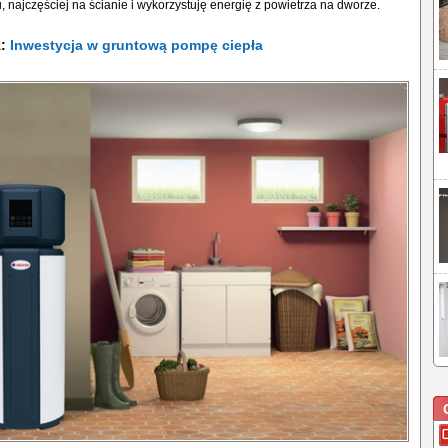
 najczęściej na ścianie i wykorzystuję energię z powietrza na dworze.
ż:
Inwestycja w gruntową pompę ciepła