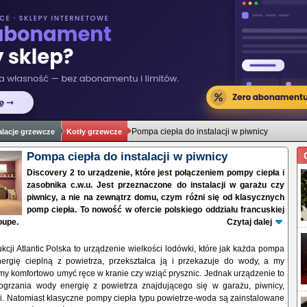
Pompa ciepła do instalacji w piwnicy
alacje grzewcze
Kotły grzewcze
Pompa ciepła do instalacji w piwnicy
Discovery 2 to urządzenie, które jest połączeniem pompy ciepła i
zasobnika c.w.u. Jest przeznaczone do instalacji w garażu czy
piwnicy, a nie na zewnątrz domu, czym różni się od klasycznych
pomp ciepła. To nowość w ofercie polskiego oddziału francuskiej
oupe.
Czytaj dalej
kcji Atlantic Polska
to urządzenie wielkości lodówki, które jak każda pompa
nergię cieplną z powietrza, przekształca ją i przekazuje do wody, a my
y komfortowo umyć ręce w kranie czy wziąć prysznic. Jednak urządzenie to
ogrzania wody energię z powietrza znajdującego się w garażu, piwnicy,
ni. Natomiast klasyczne pompy ciepła typu powietrze-woda są zainstalowane