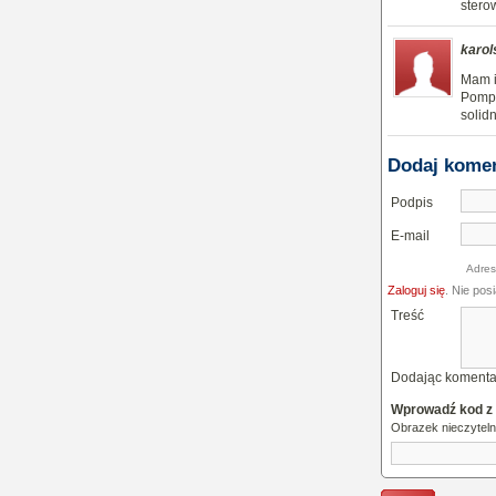
stero
karol
Mam i
Pompę
solidn
Dodaj kome
Podpis
E-mail
Adres
Zaloguj się
. Nie pos
Treść
Dodając komenta
Wprowadź kod z
Obrazek nieczytel