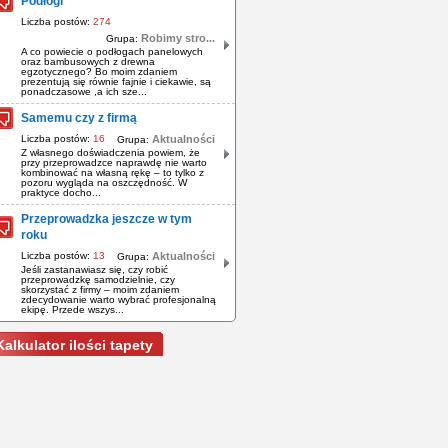
Podłogi
Liczba postów:
274
Robimy stro...
Grupa:
A co powiecie o podłogach panelowych
oraz bambusowych z drewna
egzotycznego? Bo moim zdaniem
prezentują się równie fajnie i ciekawie, są
ponadczasowe ,a ich sze...
Samemu czy z firmą
Liczba postów:
16
Aktualności
Grupa:
Z własnego doświadczenia powiem, że
przy przeprowadzce naprawdę nie warto
kombinować na własną rękę – to tylko z
pozoru wygląda na oszczędność. W
praktyce docho...
Przeprowadzka jeszcze w tym
roku
Liczba postów:
13
Aktualności
Grupa:
Jeśli zastanawiasz się, czy robić
przeprowadzkę samodzielnie, czy
skorzystać z firmy – moim zdaniem
zdecydowanie warto wybrać profesjonalną
ekipę. Przede wszys...
Kalkulator ilości tapety