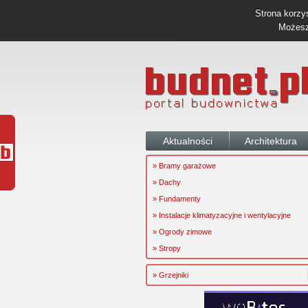
Strona korzys
Możesz 
Aktualności
Architektura
» Bramy garażowe
» Dachy
» Fundamenty
» Instalacje klimatyzacyjne i wentylacyjne
» Ogrody zimowe
» Stropy
» Grzejniki