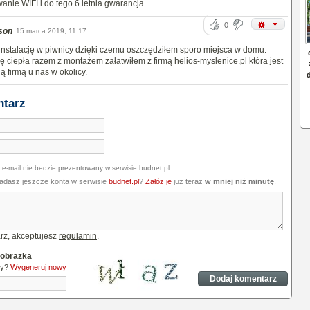
wanie WIFI i do tego 6 letnia gwarancja.
0
son
15 marca 2019, 11:17
nstalację w piwnicy dzięki czemu oszczędziłem sporo miejsca w domu.
 ciepła razem z montażem załatwiłem z firmą helios-myslenice.pl która jest
ą firmą u nas w okolicy.
ntarz
 e-mail nie bedzie prezentowany w serwisie budnet.pl
iadasz jeszcze konta w serwisie
budnet.pl
?
Załóż je
już teraz
w mniej niż minutę
.
rz, akceptujesz
regulamin
.
 obrazka
ny?
Wygeneruj nowy