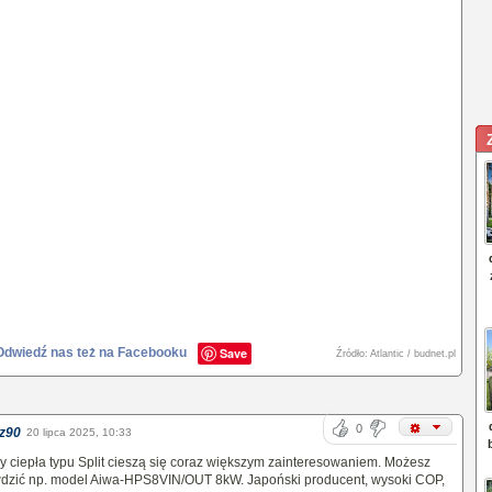
Odwiedź nas też na Facebooku
Save
Źródło: Atlantic / budnet.pl
0
z90
20 lipca 2025, 10:33
 ciepła typu Split cieszą się coraz większym zainteresowaniem. Możesz
dzić np. model Aiwa-HPS8VIN/OUT 8kW. Japoński producent, wysoki COP,