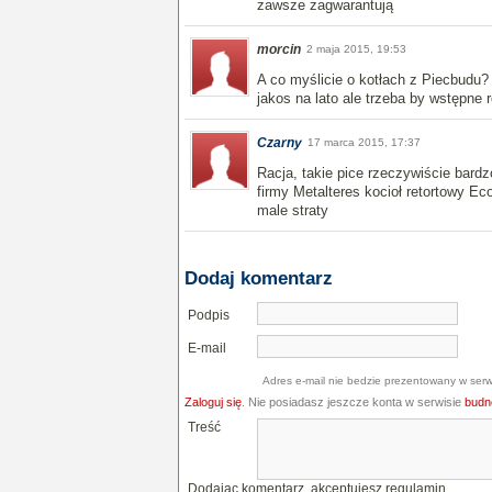
zawsze zagwarantują
morcin
2 maja 2015, 19:53
A co myślicie o kotłach z Piecbudu
jakos na lato ale trzeba by wstępne 
Czarny
17 marca 2015, 17:37
Racja, takie pice rzeczywiście bardzo
firmy Metalteres kocioł retortowy Ec
male straty
Dodaj komentarz
Podpis
E-mail
Adres e-mail nie bedzie prezentowany w serw
Zaloguj się
. Nie posiadasz jeszcze konta w serwisie
budne
Treść
Dodając komentarz, akceptujesz
regulamin
.