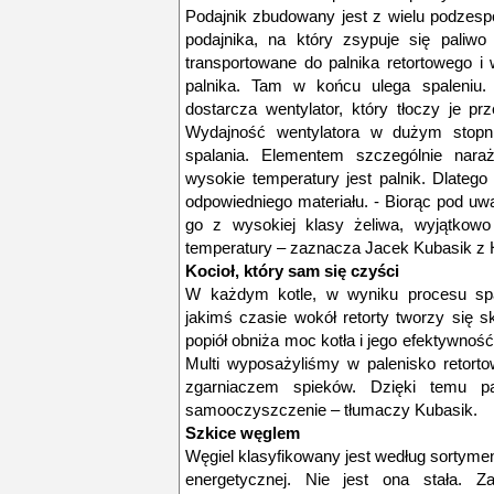
Podajnik zbudowany jest z wielu podzesp
podajnika, na który zsypuje się paliwo
transportowane do palnika retortowego i
palnika. Tam w końcu ulega spaleniu. 
dostarcza wentylator, który tłoczy je p
Wydajność wentylatora w dużym stopni
spalania. Elementem szczególnie nara
wysokie temperatury jest palnik. Dlateg
odpowiedniego materiału. - Biorąc pod u
go z wysokiej klasy żeliwa, wyjątkowo
temperatury – zaznacza Jacek Kubasik z 
Kocioł, który sam się czyści
W każdym kotle, w wyniku procesu spal
jakimś czasie wokół retorty tworzy się 
popiół obniża moc kotła i jego efektywność
Multi wyposażyliśmy w palenisko retorto
zgarniaczem spieków. Dzięki temu p
samooczyszczenie – tłumaczy Kubasik.
Szkice węglem
Węgiel klasyfikowany jest według sortyment
energetycznej. Nie jest ona stała. Za