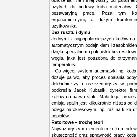
obliczenia. Nie mniej ważny od parametr
użytych do budowy kotła materiałów. 
bezawaryjną pracę. Poza tym ko
ergonomicznymi, o dużym komforcie
użytkownika.
Bez rusztu i dymu
Jednymi z najpopularniejszych kotłów na
automatycznym podajnikiem i zasobnikiem
dzięki specjalnemu palenisku bezresztowe
węgla, jaka jest potrzebna do otrzyman
temperatury.
- Co więcej system automatyki np. kotła
dozuje paliwo, aby proces spalania odby
dokładniejszy i oszczędniejszy w poró
podkreśla Jacek Kubasik, dyrektor fir
kotłów na paliwa stałe. Mało tego, proce
emisja spalin jest kilkukrotnie niższa od
polega na okresowym, np. raz na kilka dni
popiołów.
Retortowe – trochę teorii
Najważniejszym elementem kotła retortowe
skuteczność oraz sprawność pracy kotła r