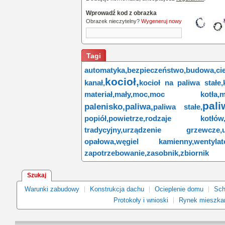
Wprowadź kod z obrazka
Obrazek nieczytelny?
Wygeneruj nowy
Tagi
automatyka,
bezpieczeństwo,
budowa,
ci
kocioł,
kanał,
kocioł na paliwa stałe,
materiał,
mały,
moc,
moc kotła,
m
pali
palenisko,
paliwa,
paliwa stałe,
popiół,
powietrze,
rodzaje kotłów
tradycyjny,
urządzenie grzewcze,
opałowa,
węgiel kamienny,
wentylat
zapotrzebowanie,
zasobnik,
zbiornik
Szukaj
Warunki zabudowy
Konstrukcja dachu
Ocieplenie domu
Sch
Protokoły i wnioski
Rynek mieszka