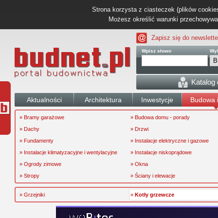
Strona korzysta z ciasteczek (plików cookies
Możesz określić warunki przechowywani
Zapisz się do newslette
Wpisz słowo
Wyb
Katalog
Aktualności
Architektura
Inwestycje
Budowa i
» Bramy garażowe
» Budowa domu - porady
» Dachy
» Drzwi
» Fundamenty
» Instalacje elektryczne i gazowe
» Instalacje klimatyzacyjne i wentylacyjne
» Instalacje niskoprądowe
» Ogrody zimowe
» Okna
» Stropy
» Ściany i elewacje
» Grzejniki
»
Kotły grzewcze