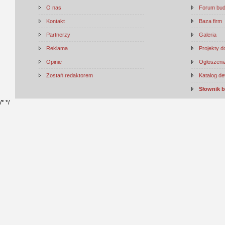
O nas
Forum bu
Kontakt
Baza firm
Partnerzy
Galeria
Reklama
Projekty 
Opinie
Ogłoszenia
Zostań redaktorem
Katalog d
Słownik 
/*
*/