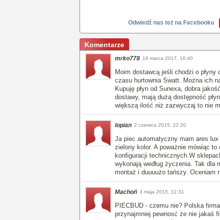
Odwiedź nas też na Facebooku
Komentarze
mrko778
19 marca 2017, 16:40
Moim dostawcą jeśli chodzi o płyny
czasu hurtownia Swatt. Można ich na
Kupuję płyn od Sunexa, dobra jakość
dostawy, mają dużą dostępność płyn
większą ilość niż zazwyczaj to nie 
lopian
2 czerwca 2015, 22:20
Ja piec automatyczny mam ares lux z
zielony kolor. A poważnie mówiąc to
konfiguracji technicznych.W sklepach
wykonają według życzenia. Tak dla mn
montaż i duuuużo tańszy. Oceniam n
Machoń
3 maja 2015, 12:31
PIECBUD - czemu nie? Polska firma, 
przynajmniej pewnosć że nie jakaś fi