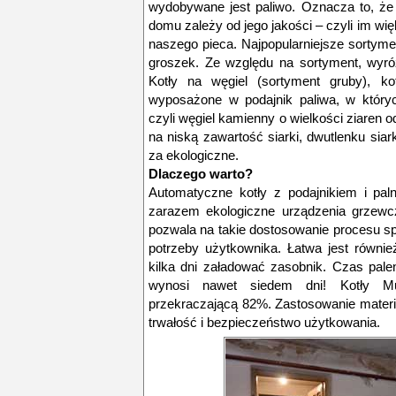
wydobywane jest paliwo. Oznacza to, że 
domu zależy od jego jakości – czyli im wię
naszego pieca. Najpopularniejsze sortyme
groszek. Ze względu na sortyment, wyró
Kotły na węgiel (sortyment gruby), ko
wyposażone w podajnik paliwa, w których
czyli węgiel kamienny o wielkości ziaren 
na niską zawartość siarki, dwutlenku siark
za ekologiczne.
Dlaczego warto?
Automatyczne kotły z podajnikiem i pal
zarazem ekologiczne urządzenia grzewcz
pozwala na takie dostosowanie procesu sp
potrzeby użytkownika. Łatwa jest równie
kilka dni załadować zasobnik. Czas pale
wynosi nawet siedem dni! Kotły Mul
przekraczającą 82%. Zastosowanie materi
trwałość i bezpieczeństwo użytkowania.